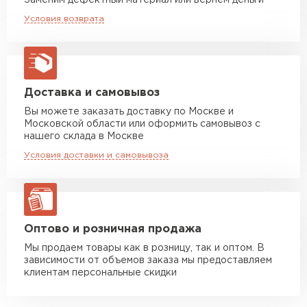
Заменим дефектный материал или вернём деньги
Машина до 20 тн до 80 м3
от 10 500 руб
Условия возврата
макс. длина груза 13,5 м
Устойчивость к мех.
Удовлетворительная
повреждениям
Манипулятор до 5 тн
от 7 000 руб
Вид поверхности
Глянцевая
макс. длина груза 6 м
Высота ступеньки, мм
14
Манипулятор до 10 тн
от 13 000 руб
Доставка и самовывоз
макс. длина груза 8 м
Вы можете заказать доставку по Москве и
Высота волны, мм
23
Московской области или оформить самовывоз с
Манипулятор до 20 тн
от 16 000 руб
нашего склада в Москве
Кол-во в упаковке, шт
макс. длина груза 13,5 м
1
Условия доставки и самовывоза
Защитный слой, г/м2
Zn 60-100
ЗАКАЗАТЬ С ДОСТАВКОЙ
Оптово и розничная продажа
Мы продаем товары как в розницу, так и оптом. В
зависимости от объемов заказа мы предоставляем
клиентам персональные скидки