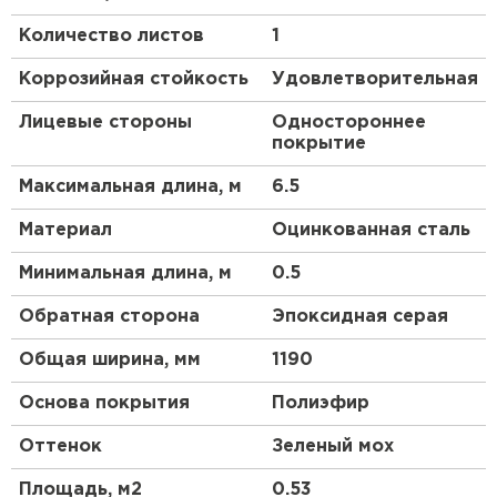
металлочерепицы и т. д. Покрытие не выгорает,
Количество листов
1
но его следует аккуратно эксплуатировать, так
как оно обладает умеренной стойкостью к
Коррозийная стойкость
Удовлетворительная
механическим нагрузкам. Температура
эксплуатации стали с покрытием Полиэстер не
Лицевые стороны
Одностороннее
должна быть более +80 градусов. Полиэстер:
покрытие
высокое качество по приемлемой цене! Покрытие
достойно прошло испытания МИСиС, подтвердив
Максимальная длина, м
6.5
своё качество. Мы предоставляем до 10 лет*
гарантии на сталь с указанным покрытием.
Материал
Оцинкованная сталь
Преимущества:
Минимальная длина, м
0.5
Обратная сторона
Эпоксидная серая
Устойчивость к агрессивной среде, коррозии,
ультрафиолету.
Общая ширина, мм
1190
Экономичность: доступная цена и
Основа покрытия
Полиэфир
неприхотливость в эксплуатации.
Несложная и быстрая сборка.
Оттенок
Зеленый мох
Класс пожаробезопасности — НГ (не горит).
Минимальное количество стыков и форма
Площадь, м2
0.53