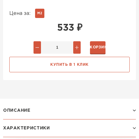
Цена за:
М2
533
₽
В КОРЗИНУ
КУПИТЬ В 1 КЛИК
ОПИСАНИЕ
ХАРАКТЕРИСТИКИ
Профиль ЛАМОНТЕРРА: