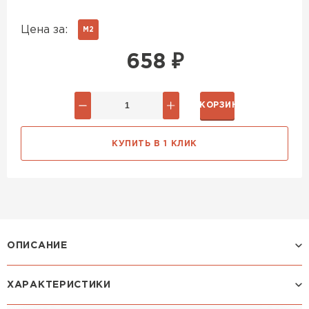
Цена за:
М2
658
₽
В КОРЗИНУ
КУПИТЬ В 1 КЛИК
ОПИСАНИЕ
ХАРАКТЕРИСТИКИ
Профиль ЛАМОНТЕРРА: