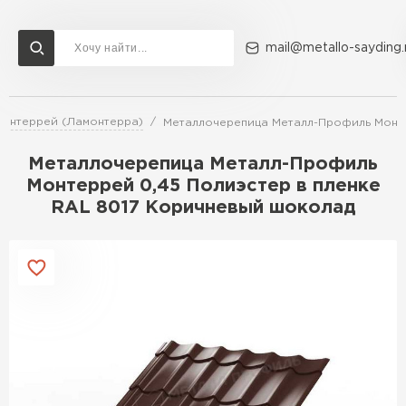
mail@metallo-sayding.
онтеррей (Ламонтерра)
Металлочерепица Металл-Профиль Монте
Доставка и оплата
Акции
О компании
Контакты
Металлочерепица Металл-Профиль
Перейти в каталог
Монтеррей 0,45 Полиэстер в пленке
RAL 8017 Коричневый шоколад
ВСЕ ПРОИЗВОДИТЕЛИ