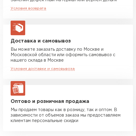
Заменим дефектный материал или вернём деньги
2
Единица измерения
Машина до 20 тн до 80 м3
от 10 500 руб
м
Условия возврата
макс. длина груза 13,5 м
Устойчивость к мех.
Удовлетворительная
повреждениям
Манипулятор до 5 тн
от 7 000 руб
макс. длина груза 6 м
Вид поверхности
Глянцевая
Манипулятор до 10 тн
от 13 000 руб
Доставка и самовывоз
Высота ступеньки, мм
14
макс. длина груза 8 м
Вы можете заказать доставку по Москве и
Московской области или оформить самовывоз с
Высота волны, мм
23
Манипулятор до 20 тн
от 16 000 руб
нашего склада в Москве
макс. длина груза 13,5 м
Условия доставки и самовывоза
Кол-во в упаковке, шт
1
Защитный слой, г/м2
Zn 60-100
ЗАКАЗАТЬ С ДОСТАВКОЙ
Оптово и розничная продажа
Мы продаем товары как в розницу, так и оптом. В
зависимости от объемов заказа мы предоставляем
клиентам персональные скидки