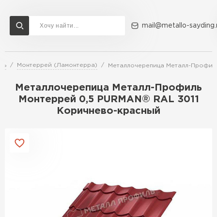
mail@metallo-sayding.
ль
Монтеррей (Ламонтерра)
Металлочерепица Металл-Профиль
Доставка и оплата
Акции
О компании
Контакты
Металлочерепица Металл-Профиль
Перейти в каталог
Монтеррей 0,5 PURMAN® RAL 3011
Коричнево-красный
ВСЕ ПРОИЗВОДИТЕЛИ