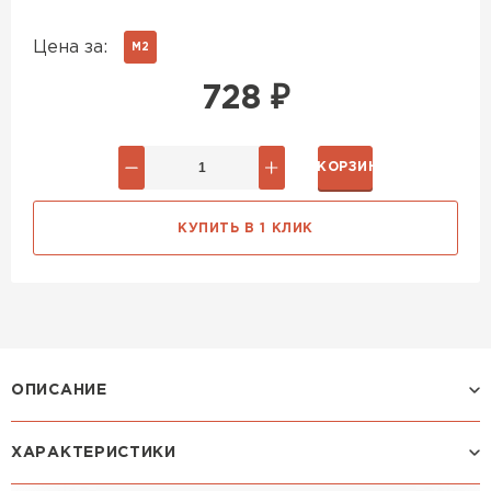
Цена за:
М2
728
₽
В КОРЗИНУ
КУПИТЬ В 1 КЛИК
ОПИСАНИЕ
ХАРАКТЕРИСТИКИ
Профиль ЛАМОНТЕРРА: