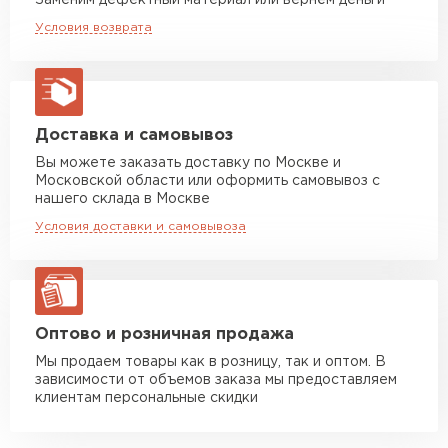
Заменим дефектный материал или вернём деньги
Машина до 20 тн до 80 м3
от 10 500 руб
Условия возврата
макс. длина груза 13,5 м
Устойчивость к мех.
Отличная
повреждениям
Манипулятор до 5 тн
от 7 000 руб
Вид поверхности
Глянцевая
макс. длина груза 6 м
Высота ступеньки, мм
14
Манипулятор до 10 тн
от 13 000 руб
Доставка и самовывоз
макс. длина груза 8 м
Вы можете заказать доставку по Москве и
Высота волны, мм
23
Московской области или оформить самовывоз с
Манипулятор до 20 тн
от 16 000 руб
нашего склада в Москве
Кол-во в упаковке, шт
макс. длина груза 13,5 м
1
Условия доставки и самовывоза
Защитный слой, г/м2
Zn 60-100
ЗАКАЗАТЬ С ДОСТАВКОЙ
Имитация
Медь
Оптово и розничная продажа
Мы продаем товары как в розницу, так и оптом. В
зависимости от объемов заказа мы предоставляем
клиентам персональные скидки