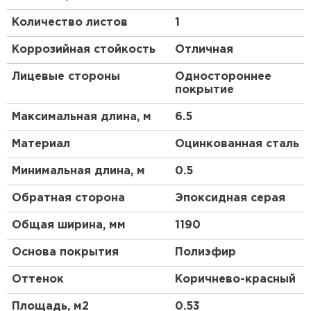
нагрузкам. Дополнительно в состав покрытия
Количество листов
1
включены микрочастицы циркония и алюминия. Их
функция — создавать защитную оболочку, которая
Коррозийная стойкость
Отличная
предупреждает выцветание пигмента под
действием ультрафиолета. Кровля с покрытием
Лицевые стороны
Одностороннее
PURMAN
®
не потеряет свой внешний вид даже
покрытие
при температуре 120 °С. Широкая цветовая
палитра, включающая четыре оттенка «металлик»,
Максимальная длина, м
6.5
позволит создать по-настоящему авторский
дизайн. Мы уверены в качестве своей продукции
Материал
Оцинкованная сталь
и готовы предоставить письменную гарантию на
PURMAN
®
до 40 лет*.
Минимальная длина, м
0.5
Преимущества:
Обратная сторона
Эпоксидная серая
Общая ширина, мм
1190
Вы можете выбрать оттенок стальной
черепицы, который будет оптимальным для
Основа покрытия
Полиэфир
вашего объекта строительства.
Оттенок
Коричнево-красный
Прочная основа из стали, защищающая
металлочерепицу от физических воздействий.
Площадь, м2
0.53