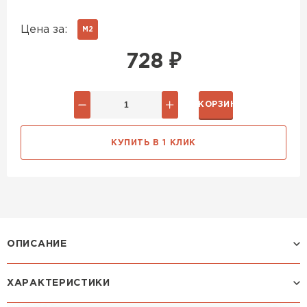
Цена за:
М2
728
₽
В КОРЗИНУ
КУПИТЬ В 1 КЛИК
ОПИСАНИЕ
ХАРАКТЕРИСТИКИ
Профиль ЛАМОНТЕРРА: