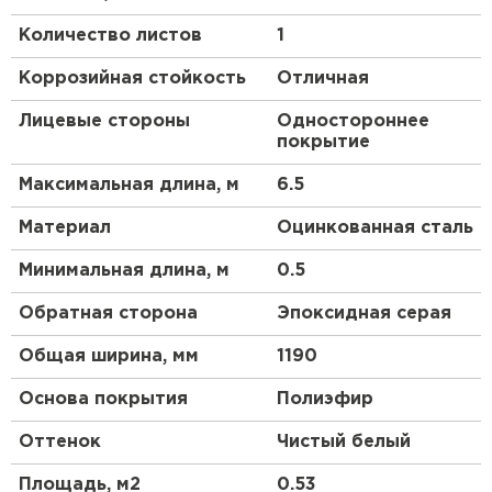
нагрузкам. Дополнительно в состав покрытия
Количество листов
1
включены микрочастицы циркония и алюминия. Их
функция — создавать защитную оболочку, которая
Коррозийная стойкость
Отличная
предупреждает выцветание пигмента под
действием ультрафиолета. Кровля с покрытием
Лицевые стороны
Одностороннее
PURMAN
®
не потеряет свой внешний вид даже
покрытие
при температуре 120 °С. Широкая цветовая
палитра, включающая четыре оттенка «металлик»,
Максимальная длина, м
6.5
позволит создать по-настоящему авторский
дизайн. Мы уверены в качестве своей продукции
Материал
Оцинкованная сталь
и готовы предоставить письменную гарантию на
PURMAN
®
до 40 лет*.
Минимальная длина, м
0.5
Преимущества:
Обратная сторона
Эпоксидная серая
Общая ширина, мм
1190
Вы можете выбрать оттенок стальной
черепицы, который будет оптимальным для
Основа покрытия
Полиэфир
вашего объекта строительства.
Оттенок
Чистый белый
Прочная основа из стали, защищающая
металлочерепицу от физических воздействий.
Площадь, м2
0.53