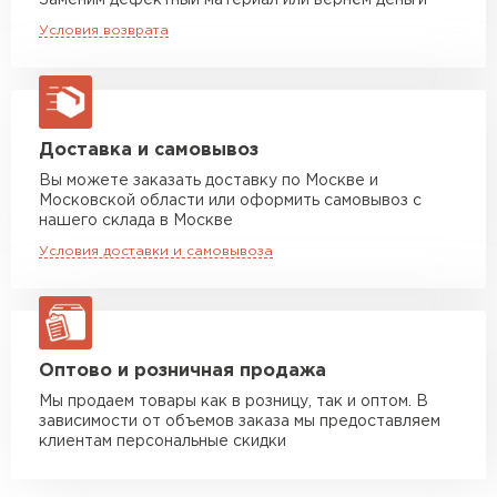
Заменим дефектный материал или вернём деньги
Машина до 20 тн до 80 м3
от 10 500 руб
Условия возврата
макс. длина груза 13,5 м
Устойчивость к мех.
Отличная
повреждениям
Манипулятор до 5 тн
от 7 000 руб
Вид поверхности
Глянцевая
макс. длина груза 6 м
Высота ступеньки, мм
14
Манипулятор до 10 тн
от 13 000 руб
Доставка и самовывоз
макс. длина груза 8 м
Вы можете заказать доставку по Москве и
Высота волны, мм
23
Московской области или оформить самовывоз с
Манипулятор до 20 тн
от 16 000 руб
нашего склада в Москве
Кол-во в упаковке, шт
макс. длина груза 13,5 м
1
Условия доставки и самовывоза
Защитный слой, г/м2
Zn 60-100
ЗАКАЗАТЬ С ДОСТАВКОЙ
Имитация
Медь
Оптово и розничная продажа
Мы продаем товары как в розницу, так и оптом. В
зависимости от объемов заказа мы предоставляем
клиентам персональные скидки