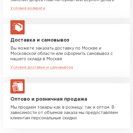
Заменим дефектный материал или вернём деньги
Машина до 20 тн до 80 м3
от 10 500 руб
Условия возврата
макс. длина груза 13,5 м
Устойчивость к мех.
Хорошая
повреждениям
Манипулятор до 5 тн
от 7 000 руб
Вид поверхности
Матовая
макс. длина груза 6 м
Высота ступеньки, мм
14
Манипулятор до 10 тн
от 13 000 руб
Доставка и самовывоз
макс. длина груза 8 м
Вы можете заказать доставку по Москве и
Высота волны, мм
23
Московской области или оформить самовывоз с
Манипулятор до 20 тн
от 16 000 руб
нашего склада в Москве
Кол-во в упаковке, шт
макс. длина груза 13,5 м
1
Условия доставки и самовывоза
Защитный слой, г/м2
Zn 60-100
ЗАКАЗАТЬ С ДОСТАВКОЙ
Имитация
Медь
Оптово и розничная продажа
Мы продаем товары как в розницу, так и оптом. В
зависимости от объемов заказа мы предоставляем
клиентам персональные скидки