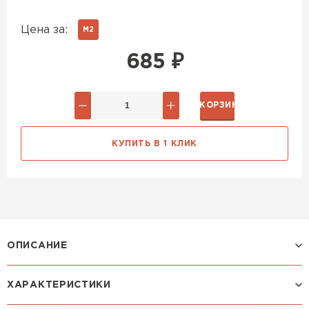
Цена за:
М2
685
₽
В КОРЗИНУ
КУПИТЬ В 1 КЛИК
ОПИСАНИЕ
ХАРАКТЕРИСТИКИ
Профиль ЛАМОНТЕРРА: