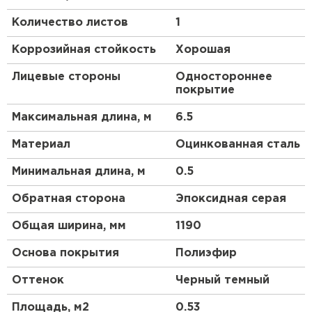
воздействиям и отличается особой пластичностью.
Количество листов
1
Это намного упрощает как монтаж кровли, так и
последующее использование. Повышенный
Коррозийная стойкость
Хорошая
уровень защиты от воздействий окружающей
среды допускает использование покрытия при
Лицевые стороны
Одностороннее
температурах от -60 °С до +100 °С без потери его
покрытие
характеристик. VikingMP
®
— практичный вариант
для вашего дома.
Максимальная длина, м
6.5
Преимущества:
Материал
Оцинкованная сталь
Минимальная длина, м
0.5
Металлочерепица МП Ламонтерра (VikingMP-
01-3005-0.45) — огнестойкий кровельный
Обратная сторона
Эпоксидная серая
материал.
Общая ширина, мм
Прочное покрытие VikingMP® обеспечивает
1190
впечатляющие эстетические характеристики.
Основа покрытия
Полиэфир
Кровля защищена от физических
повреждений, поскольку в основе
Оттенок
Черный темный
металлочерепицы сталь толщиной 0.45 мм (с
Площадь, м2
0.53