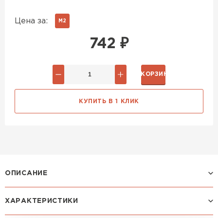
Цена за:
М2
742
₽
В КОРЗИНУ
КУПИТЬ В 1 КЛИК
ОПИСАНИЕ
ХАРАКТЕРИСТИКИ
Профиль ЛАМОНТЕРРА: