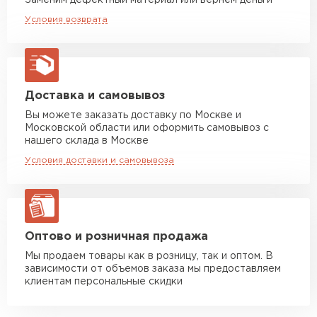
Заменим дефектный материал или вернём деньги
2
Единица измерения
Машина до 20 тн до 80 м3
от 10 500 руб
м
Условия возврата
макс. длина груза 13,5 м
Устойчивость к мех.
Отличная
повреждениям
Манипулятор до 5 тн
от 7 000 руб
макс. длина груза 6 м
Вид поверхности
Матовая
Манипулятор до 10 тн
от 13 000 руб
Доставка и самовывоз
Высота ступеньки, мм
14
макс. длина груза 8 м
Вы можете заказать доставку по Москве и
Московской области или оформить самовывоз с
Высота волны, мм
23
Манипулятор до 20 тн
от 16 000 руб
нашего склада в Москве
макс. длина груза 13,5 м
Условия доставки и самовывоза
Кол-во в упаковке, шт
1
Защитный слой, г/м2
Zn 60-100
ЗАКАЗАТЬ С ДОСТАВКОЙ
Имитация
Медь
Оптово и розничная продажа
Мы продаем товары как в розницу, так и оптом. В
зависимости от объемов заказа мы предоставляем
клиентам персональные скидки