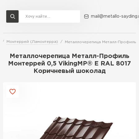
mail@metallo-sayding.
Монтеррей (Ламонтерра)
Металлочерепица Металл-Профиль М
Доставка и оплата
Акции
О компании
Контакты
Металлочерепица Металл-Профиль
Перейти в каталог
Монтеррей 0,5 VikingMP® E RAL 8017
Коричневый шоколад
ВСЕ ПРОИЗВОДИТЕЛИ