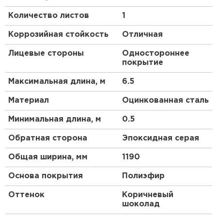
материал от царапин. Толщина финишного слоя
Количество листов
1
довольно высока и составляет 45 мкм, что также
обеспечивает кровле повышенную
Коррозийная стойкость
Отличная
износостойкость. Объёмные оттенки и фактурная
матовая поверхность подчеркнут эстетику и
Лицевые стороны
Одностороннее
статус дома. Под разными углами обзора
покрытие
покрытие словно меняет свой тон, добавляя
индивидуальности кровле.
Максимальная длина, м
6.5
Преимущества:
Материал
Оцинкованная сталь
Минимальная длина, м
0.5
Вы найдёте цвет покрытия, который будет
оптимальным для вашего объекта
Обратная сторона
Эпоксидная серая
строительства.
Общая ширина, мм
Вас порадует долгий срок службы
1190
металлочерепицы.
Основа покрытия
Полиэфир
Металлочерепица МП Ламонтерра (VikingMP
E-20-3005-0.5) — пожаробезопасный
Оттенок
Коричневый
шоколад
кровельный материал.