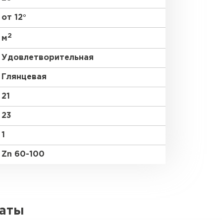
от 12°
2
м
Удовлетворительная
Глянцевая
21
23
1
Zn 60-100
латы