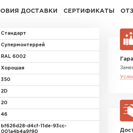
ЛОВИЯ ДОСТАВКИ
СЕРТИФИКАТЫ
ОТ
Стандарт
Супермонтеррей
RAL 6002
Гара
Заме
Хорошая
Усло
350
2D
20
46
bf626d28-d4cf-11de-93cc-
Дост
001a4b4a9f90