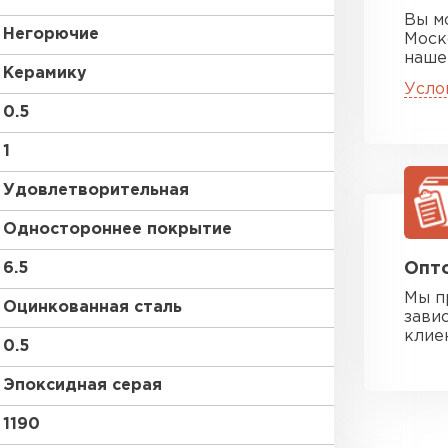
Вы м
Негорючие
Моск
наше
Керамику
Усло
0.5
1
Удовлетворительная
Одностороннее покрытие
6.5
Опто
Мы п
Оцинкованная сталь
зави
клие
0.5
Эпоксидная серая
1190