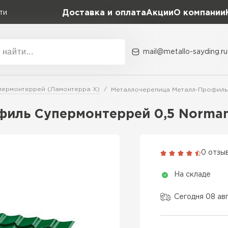
Доставка и оплата
Акции
О компании
ти
mail@metallo-sayding.ru
Акции
О комп
пермонтеррей (Ламонтерра X)
Металлочерепица Металл-Профиль
Коллекция
Доборн
Classic Grand Line
иль Супермонтеррей 0,5 Norma
Kredo Grand Line
ВСЕ ПРОИЗВОДИТЕЛИ
Kvinta plus Grand Line
0 отзы
Grand Line Kvinta Un
На складе
Modern Grand Line
Kamea Grand Line
Сегодня 08 ав
Монтеррей Grand Line