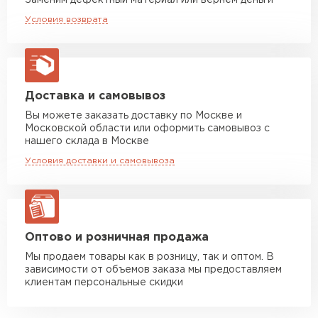
Заменим дефектный материал или вернём деньги
Машина до 20 тн до 80 м3
от 10 500 руб
Условия возврата
2
макс. длина груза 13,5 м
Единица измерения
м
Устойчивость к мех.
Удовлетворительная
Манипулятор до 5 тн
от 7 000 руб
повреждениям
макс. длина груза 6 м
Вид поверхности
Глянцевая
Манипулятор до 10 тн
от 13 000 руб
Доставка и самовывоз
макс. длина груза 8 м
Вы можете заказать доставку по Москве и
Высота ступеньки, мм
21
Московской области или оформить самовывоз с
Манипулятор до 20 тн
от 16 000 руб
нашего склада в Москве
Высота волны, мм
макс. длина груза 13,5 м
23
Условия доставки и самовывоза
Кол-во в упаковке, шт
1
ЗАКАЗАТЬ С ДОСТАВКОЙ
Защитный слой, г/м2
Zn 60-100
Оптово и розничная продажа
Мы продаем товары как в розницу, так и оптом. В
зависимости от объемов заказа мы предоставляем
клиентам персональные скидки