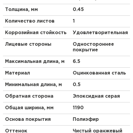
механических повреждений изделия, покрытые
Толщина, мм
0.45
Полиэстером, будут сохранять свой изначальный
вид долгие годы. В целом, это универсальный,
Количество листов
1
простой, доступный материал, долговечность
которого подтверждена тестами эксперта в
Коррозийная стойкость
Удовлетворительная
сфере металлургии — Национальным
исследовательским университетом МИСиС.
Лицевые стороны
Одностороннее
покрытие
Преимущества:
Максимальная длина, м
6.5
Металлочерепица отличается долгим сроком
Материал
Оцинкованная сталь
эксплуатации.
Вы можете выбрать оптимальный оттенок для
Минимальная длина, м
0.5
вашего объекта строительства.
Обратная сторона
Эпоксидная серая
Этот кровельный материал пожаробезопасен.
Сталь 0.4 мм (с учётом металла, цинкового и
Общая ширина, мм
1190
защитно-декоративного покрытия) оберегает
Основа покрытия
Полиэфир
кровлю от механических повреждений.
Оптимальное сочетание качества и цены —
Оттенок
Чистый оранжевый