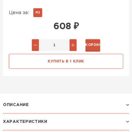
Цена за:
М2
608
₽
В КОРЗИНУ
КУПИТЬ В 1 КЛИК
ОПИСАНИЕ
ХАРАКТЕРИСТИКИ
Профиль ЛАМОНТЕРРА X: