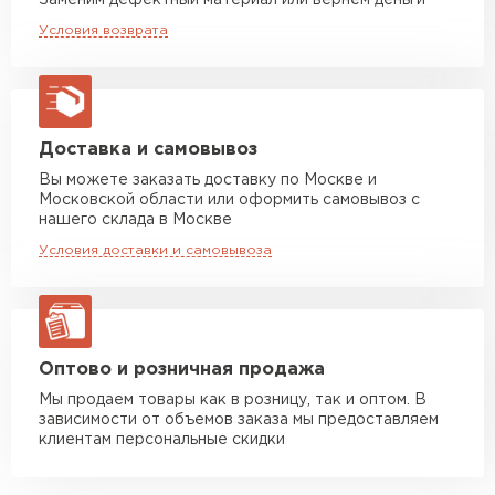
Заменим дефектный материал или вернём деньги
Машина до 20 тн до 80 м3
от 10 500 руб
Условия возврата
2
макс. длина груза 13,5 м
Единица измерения
м
Устойчивость к мех.
Удовлетворительная
Манипулятор до 5 тн
от 7 000 руб
повреждениям
макс. длина груза 6 м
Вид поверхности
Глянцевая
Манипулятор до 10 тн
от 13 000 руб
Доставка и самовывоз
макс. длина груза 8 м
Вы можете заказать доставку по Москве и
Высота ступеньки, мм
21
Московской области или оформить самовывоз с
Манипулятор до 20 тн
от 16 000 руб
нашего склада в Москве
Высота волны, мм
макс. длина груза 13,5 м
23
Условия доставки и самовывоза
Кол-во в упаковке, шт
1
ЗАКАЗАТЬ С ДОСТАВКОЙ
Защитный слой, г/м2
Zn 60-100
Оптово и розничная продажа
Мы продаем товары как в розницу, так и оптом. В
зависимости от объемов заказа мы предоставляем
клиентам персональные скидки