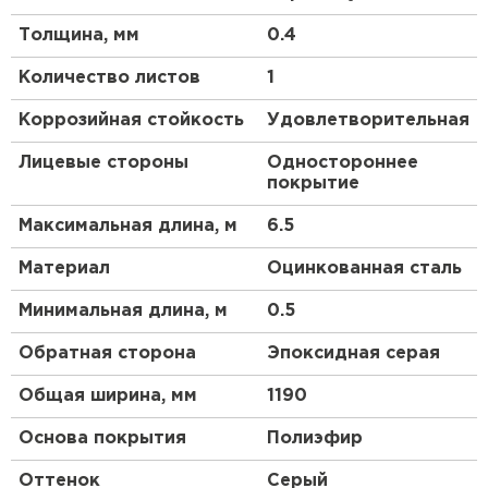
механических повреждений изделия, покрытые
Толщина, мм
0.4
Полиэстером, будут сохранять свой изначальный
вид долгие годы. В целом, это универсальный,
Количество листов
1
простой, доступный материал, долговечность
которого подтверждена тестами эксперта в
Коррозийная стойкость
Удовлетворительная
сфере металлургии — Национальным
исследовательским университетом МИСиС.
Лицевые стороны
Одностороннее
покрытие
Преимущества:
Максимальная длина, м
6.5
Металлочерепица отличается долгим сроком
Материал
Оцинкованная сталь
эксплуатации.
Вы можете выбрать оптимальный оттенок для
Минимальная длина, м
0.5
вашего объекта строительства.
Обратная сторона
Эпоксидная серая
Этот кровельный материал пожаробезопасен.
Сталь 0.4 мм (с учётом металла, цинкового и
Общая ширина, мм
1190
защитно-декоративного покрытия) оберегает
Основа покрытия
Полиэфир
кровлю от механических повреждений.
Оптимальное сочетание качества и цены —
Оттенок
Серый