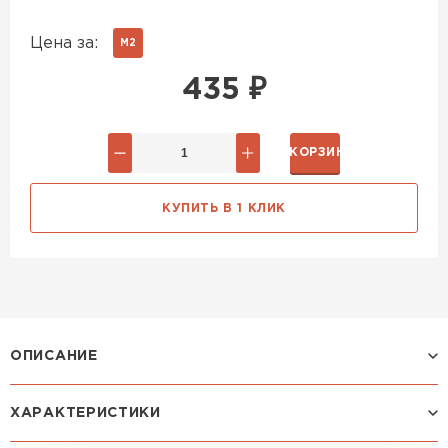
Цена за:
М2
435
₽
В КОРЗИНУ
КУПИТЬ В 1 КЛИК
ОПИСАНИЕ
ХАРАКТЕРИСТИКИ
Профиль ЛАМОНТЕРРА X: