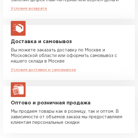
Заменим дефектный материал или вернём деньги
Машина до 20 тн до 80 м3
от 10 500 руб
Условия возврата
2
макс. длина груза 13,5 м
Единица измерения
м
Устойчивость к мех.
Удовлетворительная
Манипулятор до 5 тн
от 7 000 руб
повреждениям
макс. длина груза 6 м
Вид поверхности
Глянцевая
Манипулятор до 10 тн
от 13 000 руб
Доставка и самовывоз
макс. длина груза 8 м
Вы можете заказать доставку по Москве и
Высота ступеньки, мм
21
Московской области или оформить самовывоз с
Манипулятор до 20 тн
от 16 000 руб
нашего склада в Москве
Высота волны, мм
макс. длина груза 13,5 м
23
Условия доставки и самовывоза
Кол-во в упаковке, шт
1
ЗАКАЗАТЬ С ДОСТАВКОЙ
Защитный слой, г/м2
Zn 60-100
Оптово и розничная продажа
Мы продаем товары как в розницу, так и оптом. В
зависимости от объемов заказа мы предоставляем
клиентам персональные скидки