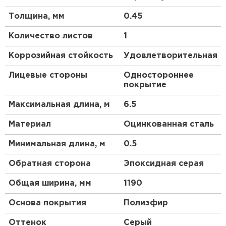
механических повреждений изделия, покрытые
Толщина, мм
0.45
Полиэстером, будут сохранять свой изначальный
вид долгие годы. В целом, это универсальный,
Количество листов
1
простой, доступный материал, долговечность
которого подтверждена тестами эксперта в
Коррозийная стойкость
Удовлетворительная
сфере металлургии — Национальным
исследовательским университетом МИСиС.
Лицевые стороны
Одностороннее
покрытие
Преимущества:
Максимальная длина, м
6.5
Металлочерепица отличается долгим сроком
Материал
Оцинкованная сталь
эксплуатации.
Вы можете выбрать оптимальный оттенок для
Минимальная длина, м
0.5
вашего объекта строительства.
Обратная сторона
Эпоксидная серая
Этот кровельный материал пожаробезопасен.
Сталь 0.4 мм (с учётом металла, цинкового и
Общая ширина, мм
1190
защитно-декоративного покрытия) оберегает
Основа покрытия
Полиэфир
кровлю от механических повреждений.
Оптимальное сочетание качества и цены —
Оттенок
Серый