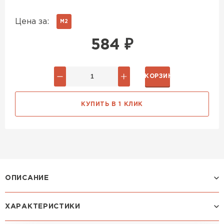
Цена за:
М2
584
₽
В КОРЗИНУ
КУПИТЬ В 1 КЛИК
ОПИСАНИЕ
ХАРАКТЕРИСТИКИ
Профиль ЛАМОНТЕРРА X: