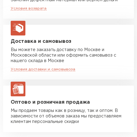
Заменим дефектный материал или вернём деньги
Машина до 20 тн до 80 м3
от 10 500 руб
Условия возврата
2
макс. длина груза 13,5 м
Единица измерения
м
Устойчивость к мех.
Удовлетворительная
Манипулятор до 5 тн
от 7 000 руб
повреждениям
макс. длина груза 6 м
Вид поверхности
Глянцевая
Манипулятор до 10 тн
от 13 000 руб
Доставка и самовывоз
макс. длина груза 8 м
Вы можете заказать доставку по Москве и
Высота ступеньки, мм
21
Московской области или оформить самовывоз с
Манипулятор до 20 тн
от 16 000 руб
нашего склада в Москве
Высота волны, мм
макс. длина груза 13,5 м
23
Условия доставки и самовывоза
Кол-во в упаковке, шт
1
ЗАКАЗАТЬ С ДОСТАВКОЙ
Защитный слой, г/м2
Zn 60-100
Оптово и розничная продажа
Мы продаем товары как в розницу, так и оптом. В
зависимости от объемов заказа мы предоставляем
клиентам персональные скидки