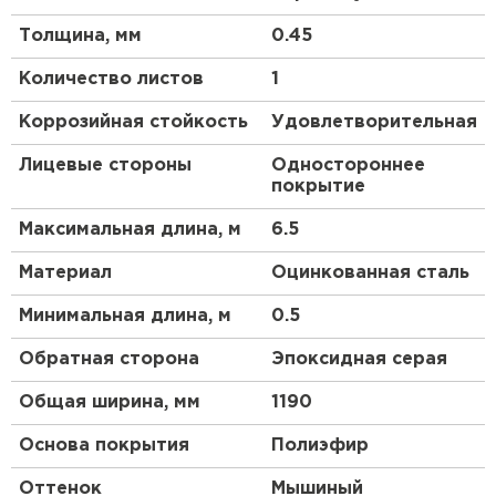
механических повреждений изделия, покрытые
Толщина, мм
0.45
Полиэстером, будут сохранять свой изначальный
вид долгие годы. В целом, это универсальный,
Количество листов
1
простой, доступный материал, долговечность
которого подтверждена тестами эксперта в
Коррозийная стойкость
Удовлетворительная
сфере металлургии — Национальным
исследовательским университетом МИСиС.
Лицевые стороны
Одностороннее
покрытие
Преимущества:
Максимальная длина, м
6.5
Металлочерепица отличается долгим сроком
Материал
Оцинкованная сталь
эксплуатации.
Вы можете выбрать оптимальный оттенок для
Минимальная длина, м
0.5
вашего объекта строительства.
Обратная сторона
Эпоксидная серая
Этот кровельный материал пожаробезопасен.
Сталь 0.4 мм (с учётом металла, цинкового и
Общая ширина, мм
1190
защитно-декоративного покрытия) оберегает
Основа покрытия
Полиэфир
кровлю от механических повреждений.
Оптимальное сочетание качества и цены —
Оттенок
Мышиный