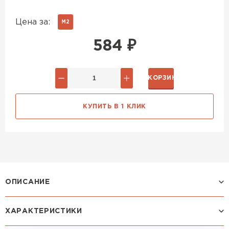
Цена за:
М2
584
₽
В КОРЗИНУ
КУПИТЬ В 1 КЛИК
ОПИСАНИЕ
ХАРАКТЕРИСТИКИ
Профиль ЛАМОНТЕРРА X: