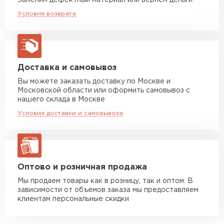
Заменим дефектный материал или вернём деньги
вашего объекта строительства.
Машина до 20 тн до 80 м3
от 10 500 руб
Условия возврата
2
макс. длина груза 13,5 м
Единица измерения
м
Полимерное покрытие PURMAN®
обеспечивает впечатляющие декоративные
Устойчивость к мех.
Отличная
Манипулятор до 5 тн
от 7 000 руб
характеристики.
повреждениям
макс. длина груза 6 м
Вид поверхности
Глянцевая
Манипулятор до 10 тн
от 13 000 руб
Доставка и самовывоз
макс. длина груза 8 м
Вы можете заказать доставку по Москве и
Высота ступеньки, мм
21
Московской области или оформить самовывоз с
Манипулятор до 20 тн
от 16 000 руб
нашего склада в Москве
Высота волны, мм
макс. длина груза 13,5 м
23
Условия доставки и самовывоза
Кол-во в упаковке, шт
1
ЗАКАЗАТЬ С ДОСТАВКОЙ
Защитный слой, г/м2
Zn 60-100
Оптово и розничная продажа
Мы продаем товары как в розницу, так и оптом. В
зависимости от объемов заказа мы предоставляем
клиентам персональные скидки