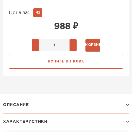
Цена за:
М2
988
₽
В КОРЗИНУ
КУПИТЬ В 1 КЛИК
ОПИСАНИЕ
ХАРАКТЕРИСТИКИ
Профиль ЛАМОНТЕРРА X: