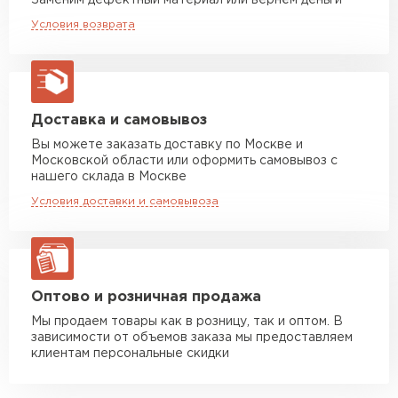
Заменим дефектный материал или вернём деньги
свойства.
Машина до 20 тн до 80 м3
от 10 500 руб
Условия возврата
2
макс. длина груза 13,5 м
Единица измерения
м
Устойчивость к мех.
Отличная
Манипулятор до 5 тн
от 7 000 руб
повреждениям
макс. длина груза 6 м
Вид поверхности
Матовая
Манипулятор до 10 тн
от 13 000 руб
Доставка и самовывоз
макс. длина груза 8 м
Вы можете заказать доставку по Москве и
Высота ступеньки, мм
21
Московской области или оформить самовывоз с
Манипулятор до 20 тн
от 16 000 руб
нашего склада в Москве
Высота волны, мм
макс. длина груза 13,5 м
23
Условия доставки и самовывоза
Кол-во в упаковке, шт
1
ЗАКАЗАТЬ С ДОСТАВКОЙ
Защитный слой, г/м2
Zn 60-100
Оптово и розничная продажа
Мы продаем товары как в розницу, так и оптом. В
зависимости от объемов заказа мы предоставляем
клиентам персональные скидки