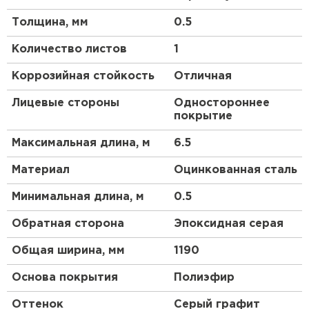
составе полиуретан, VikingMP
®
E отлично
Толщина, мм
0.5
противостоит случайным повреждениям и
царапинам. Данная характеристика облегчает
Количество листов
1
перевозку, установку и эксплуатацию кровли.
Полиэфирный компонент обеспечивает высокий
Коррозийная стойкость
Отличная
уровень эластичности и предотвращает
появление микротрещин. Пройдя специальную
Лицевые стороны
Одностороннее
обработку, полимер становится
покрытие
грязеотталкивающим, противостоит воздействию
воды и агрессивных химических соединений.
Максимальная длина, м
6.5
Надёжность декоративного слоя зафиксирована в
ходе испытаний Московского института стали и
Материал
Оцинкованная сталь
сплавов. 1000 часов образец провёл в камере
соляного тумана, но это не вызвало ржавчину в
Минимальная длина, м
0.5
месте надреза. Мы уверены в качестве своей
продукции и предлагаем гарантию на покрытие
Обратная сторона
Эпоксидная серая
до 30 лет*. VikingMP
®
E — надёжность и стиль
вашего дома.
Общая ширина, мм
1190
Преимущества:
Основа покрытия
Полиэфир
Оттенок
Серый графит