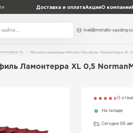
Доставка и оплата
Акции
О компании
ти
mail@metallo-sayding.ru
Акции
О комп
монтерра XL
Металлочерепица Металл-Профиль Ламонтерра XL 0
Коллекция
Доборн
Classic Grand Line
иль Ламонтерра XL 0,5 NormanM
Kredo Grand Line
ВСЕ ПРОИЗВОДИТЕЛИ
Kvinta plus Grand Line
Grand Line Kvinta Un
0 отзы
Modern Grand Line
На складе
Kamea Grand Line
Монтеррей Grand Line
Сегодня 06 ав