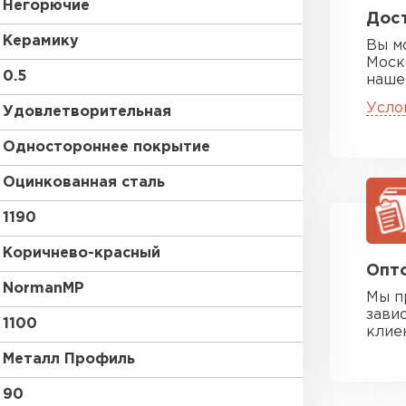
Негорючие
Дост
Керамику
Вы м
Моск
0.5
наше
Усло
Удовлетворительная
Одностороннее покрытие
Оцинкованная сталь
1190
Коричнево-красный
Опто
NormanMP
Мы п
зави
1100
клие
Металл Профиль
90