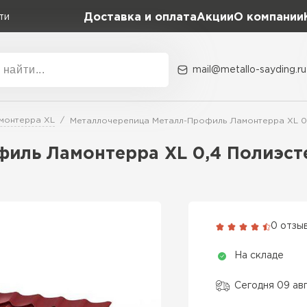
Доставка и оплата
Акции
О компании
ти
mail@metallo-sayding.ru
Акции
О комп
монтерра XL
Металлочерепица Металл-Профиль Ламонтерра XL 0,
Коллекция
Доборн
Classic Grand Line
иль Ламонтерра XL 0,4 Полиэсте
Kredo Grand Line
ВСЕ ПРОИЗВОДИТЕЛИ
Kvinta plus Grand Line
Grand Line Kvinta Un
0 отзы
Modern Grand Line
На складе
Kamea Grand Line
Монтеррей Grand Line
Сегодня 09 ав