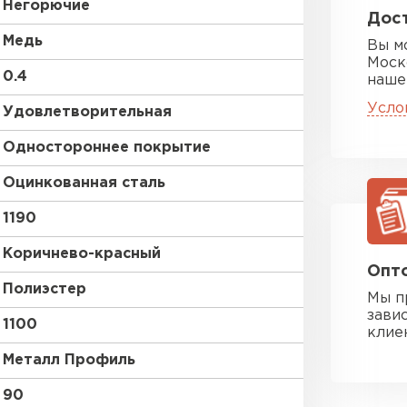
Негорючие
Дост
Медь
Вы м
Моск
0.4
наше
Усло
Удовлетворительная
Одностороннее покрытие
Оцинкованная сталь
1190
Коричнево-красный
Опто
Полиэстер
Мы п
зави
1100
клие
Металл Профиль
90