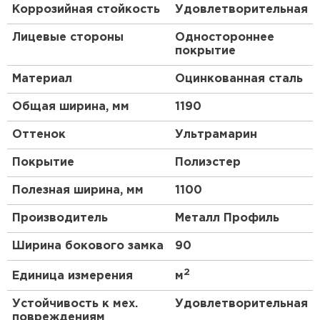
Коррозийная стойкость
Удовлетворительная
параметров металлопроката с покрытием
Полиэстер до 10 лет*.
Лицевые стороны
Одностороннее
покрытие
Преимущества:
Материал
Оцинкованная сталь
Кровля защищена от механических
Общая ширина, мм
1190
воздействий, так как в основе
металлочерепицы сталь толщиной 0.45 мм (с
Оттенок
Ультрамарин
учётом металла, цинкового и полимерного
Покрытие
Полиэстер
слоя).
Оптимальное сочетание качества и цены —
Полезная ширина, мм
1100
ещё одно преимущество данного материала.
Декоративно-защитное покрытие Полиэстер
Производитель
Металл Профиль
обеспечивает впечатляющие декоративные
Ширина бокового замка
90
характеристики.
Вы найдёте подходящий вариант для вашего
2
Единица измерения
м
объекта строительства.
Устойчивость к мех.
Удовлетворительная
Металлочерепица МП Ламонтерра-XL (ПЭ-01-
повреждениям