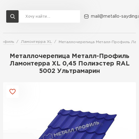
mail@metallo-sayding.
рофиль
Ламонтерра XL
Металлочерепица Металл-Профиль Ламо
Доставка и оплата
Акции
О компании
Контакты
Металлочерепица Металл-Профиль
Перейти в каталог
Ламонтерра XL 0,45 Полиэстер RAL
5002 Ультрамарин
ВСЕ ПРОИЗВОДИТЕЛИ