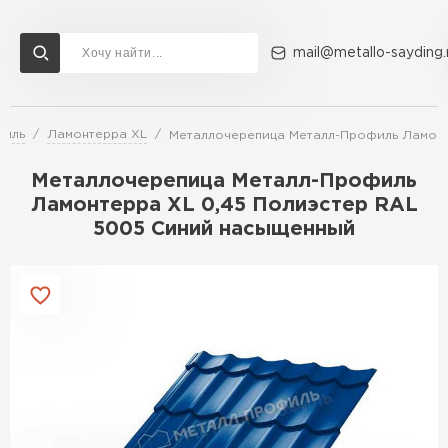
mail@metallo-sayding.
филь
Ламонтерра XL
Металлочерепица Металл-Профиль Ламонт
Доставка и оплата
Акции
О компании
Контакты
Металлочерепица Металл-Профиль
Перейти в каталог
Ламонтерра XL 0,45 Полиэстер RAL
5005 Синий насыщенный
ВСЕ ПРОИЗВОДИТЕЛИ