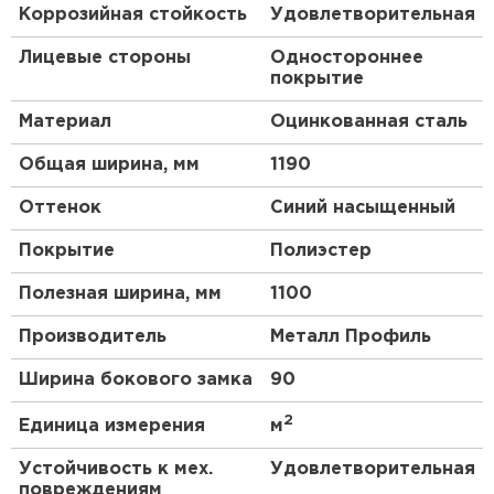
Коррозийная стойкость
Удовлетворительная
параметров металлопроката с покрытием
Полиэстер до 10 лет*.
Лицевые стороны
Одностороннее
покрытие
Преимущества:
Материал
Оцинкованная сталь
Кровля защищена от механических
Общая ширина, мм
1190
воздействий, так как в основе
металлочерепицы сталь толщиной 0.45 мм (с
Оттенок
Синий насыщенный
учётом металла, цинкового и полимерного
Покрытие
Полиэстер
слоя).
Оптимальное сочетание качества и цены —
Полезная ширина, мм
1100
ещё одно преимущество данного материала.
Декоративно-защитное покрытие Полиэстер
Производитель
Металл Профиль
обеспечивает впечатляющие декоративные
Ширина бокового замка
90
характеристики.
Вы найдёте подходящий вариант для вашего
2
Единица измерения
м
объекта строительства.
Устойчивость к мех.
Удовлетворительная
Металлочерепица МП Ламонтерра-XL (ПЭ-01-
повреждениям