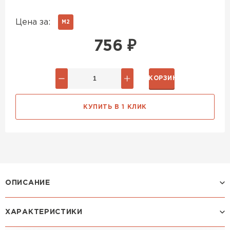
Цена за:
М2
756
₽
В КОРЗИНУ
КУПИТЬ В 1 КЛИК
ОПИСАНИЕ
ХАРАКТЕРИСТИКИ
Профиль ЛАМОНТЕРРА XL: