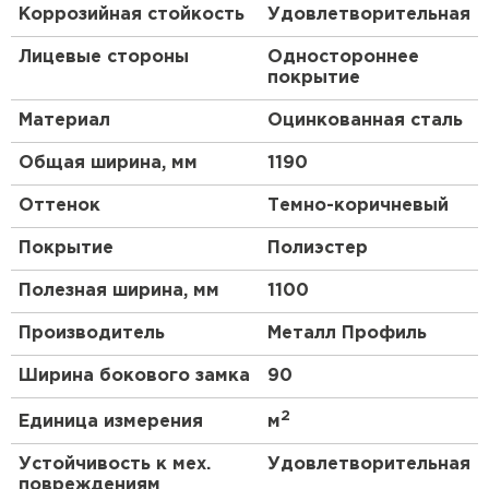
Коррозийная стойкость
Удовлетворительная
параметров металлопроката с покрытием
Полиэстер до 10 лет*.
Лицевые стороны
Одностороннее
покрытие
Преимущества:
Материал
Оцинкованная сталь
Кровля защищена от механических
Общая ширина, мм
1190
воздействий, так как в основе
металлочерепицы сталь толщиной 0.45 мм (с
Оттенок
Темно-коричневый
учётом металла, цинкового и полимерного
Покрытие
Полиэстер
слоя).
Оптимальное сочетание качества и цены —
Полезная ширина, мм
1100
ещё одно преимущество данного материала.
Декоративно-защитное покрытие Полиэстер
Производитель
Металл Профиль
обеспечивает впечатляющие декоративные
Ширина бокового замка
90
характеристики.
Вы найдёте подходящий вариант для вашего
2
Единица измерения
м
объекта строительства.
Устойчивость к мех.
Удовлетворительная
Металлочерепица МП Ламонтерра-XL (ПЭ-01-
повреждениям