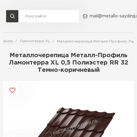
mail@metallo-sayding.
рофиль
Ламонтерра XL
Металлочерепица Металл-Профиль Ламо
Доставка и оплата
Акции
О компании
Контакты
Металлочерепица Металл-Профиль
Перейти в каталог
Ламонтерра XL 0,5 Полиэстер RR 32
Темно-коричневый
ВСЕ ПРОИЗВОДИТЕЛИ