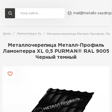
mail@metallo-sayding.
рофиль
Ламонтерра XL
Металлочерепица Металл-Профиль Лам
Доставка и оплата
Акции
О компании
Контакты
Металлочерепица Металл-Профиль
Перейти в каталог
Ламонтерра XL 0,5 PURMAN® RAL 9005
Черный темный
ВСЕ ПРОИЗВОДИТЕЛИ