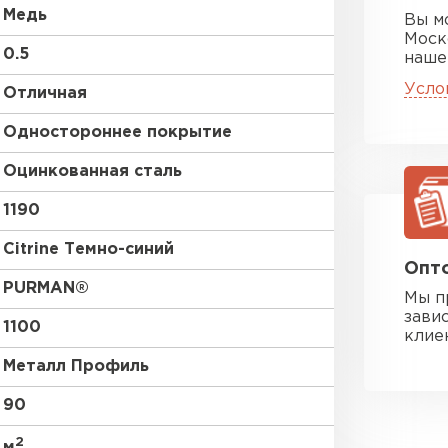
Медь
Вы м
Моск
0.5
наше
Усло
Отличная
Одностороннее покрытие
Оцинкованная сталь
1190
Citrine Темно-синий
Опто
PURMAN®
Мы п
зави
1100
клие
Металл Профиль
90
2
м