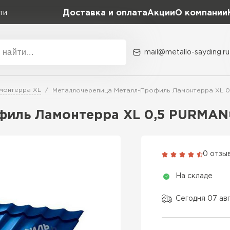
Доставка и оплата
Акции
О компании
ти
mail@metallo-sayding.ru
Акции
О комп
монтерра XL
Металлочерепица Металл-Профиль Ламонтерра XL 0,
Коллекция
Доборн
Classic Grand Line
иль Ламонтерра XL 0,5 PURMAN®
Kredo Grand Line
ВСЕ ПРОИЗВОДИТЕЛИ
Kvinta plus Grand Line
0 отзы
Grand Line Kvinta Un
На складе
Modern Grand Line
Kamea Grand Line
Сегодня 07 ав
Монтеррей Grand Line