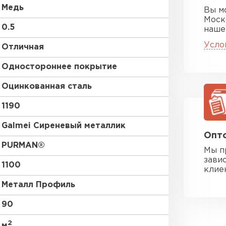
Медь
Вы м
Моск
0.5
наше
Усло
Отличная
Одностороннее покрытие
Оцинкованная сталь
1190
Galmei Сиреневый металлик
Опто
PURMAN®
Мы п
зави
1100
клие
Металл Профиль
90
2
м