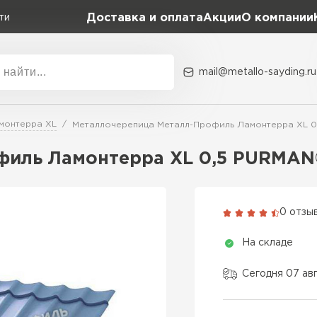
Доставка и оплата
Акции
О компании
ти
mail@metallo-sayding.ru
Акции
О комп
монтерра XL
Металлочерепица Металл-Профиль Ламонтерра XL 0
Коллекция
Доборн
Classic Grand Line
филь Ламонтерра XL 0,5 PURMAN
Kredo Grand Line
ВСЕ ПРОИЗВОДИТЕЛИ
Kvinta plus Grand Line
0 отзы
Grand Line Kvinta Un
На складе
Modern Grand Line
Kamea Grand Line
Сегодня 07 ав
Монтеррей Grand Line