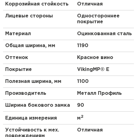
Коррозийная стойкость
Отличная
увеличенную износостойкость. Объёмные оттенки
и текстурированная матовая поверхность
Лицевые стороны
Одностороннее
подчеркнут эстетику и статус дома. Под разными
покрытие
углами обзора декоративно-защитное покрытие
словно меняет свой тон, добавляя оригинальности
Материал
Оцинкованная сталь
кровле.
Общая ширина, мм
1190
Преимущества:
Оттенок
Красное вино
Класс пожаробезопасности — НГ (не горит).
Покрытие
VikingMP® E
Лёгкий стройматериал, который удобно
перевозить и монтировать.
Полезная ширина, мм
1100
Экономичность: доступная цена и
Производитель
Металл Профиль
неприхотливость в эксплуатации.
Производство на заказ по меркам клиента.
Ширина бокового замка
90
Устойчивость к ультрафиолету, агрессивной
2
среде, коррозии.
Единица измерения
м
Вариативность выбора сочетаний цвета,
Устойчивость к мех.
Отличная
толщины стали, профиля, покрытия.
повреждениям