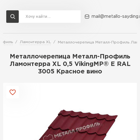
mail@metallo-sayding.
рофиль
Ламонтерра XL
Металлочерепица Металл-Профиль Ламон
Доставка и оплата
Акции
О компании
Контакты
Металлочерепица Металл-Профиль
Перейти в каталог
Ламонтерра XL 0,5 VikingMP® E RAL
3005 Красное вино
ВСЕ ПРОИЗВОДИТЕЛИ