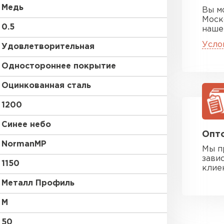
Медь
Вы м
Моск
0.5
наше
Усло
Удовлетворительная
Одностороннее покрытие
Оцинкованная сталь
1200
Синее небо
Опто
NormanMP
Мы п
зави
1150
клие
Металл Профиль
M
50