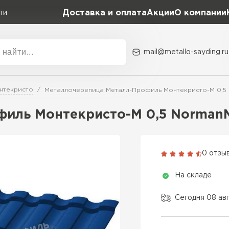
Доставка и оплата
Акции
О компании
ти
mail@metallo-sayding.ru
Акции
О комп
нтекристо
Металлочерепица Металл-Профиль Монтекристо-M 0,5 
Коллекция
Доборн
Classic Grand Line
иль Монтекристо-M 0,5 NormanM
Kredo Grand Line
ВСЕ ПРОИЗВОДИТЕЛИ
Kvinta plus Grand Line
0 отзы
Grand Line Kvinta Un
На складе
Modern Grand Line
Kamea Grand Line
Сегодня 08 ав
Монтеррей Grand Line