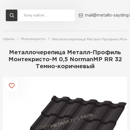
mail@metallo-sayding.
Профиль
Монтекристо
Металлочерепица Металл-Профиль Монте
Доставка и оплата
Акции
О компании
Контакты
Металлочерепица Металл-Профиль
Перейти в каталог
Монтекристо-M 0,5 NormanMP RR 32
Темно-коричневый
ВСЕ ПРОИЗВОДИТЕЛИ