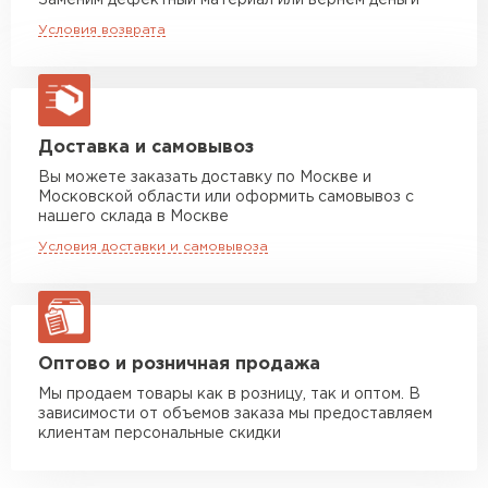
Заменим дефектный материал или вернём деньги
Машина до 20 тн до 80 м3
от 10 500 руб
Условия возврата
макс. длина груза 13,5 м
Манипулятор до 5 тн
от 7 000 руб
макс. длина груза 6 м
Манипулятор до 10 тн
от 13 000 руб
Доставка и самовывоз
макс. длина груза 8 м
Вы можете заказать доставку по Москве и
Московской области или оформить самовывоз с
Манипулятор до 20 тн
от 16 000 руб
нашего склада в Москве
макс. длина груза 13,5 м
Условия доставки и самовывоза
ЗАКАЗАТЬ С ДОСТАВКОЙ
Оптово и розничная продажа
Мы продаем товары как в розницу, так и оптом. В
зависимости от объемов заказа мы предоставляем
клиентам персональные скидки