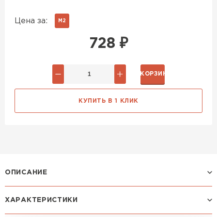
Цена за:
М2
728
₽
В КОРЗИНУ
КУПИТЬ В 1 КЛИК
ОПИСАНИЕ
ХАРАКТЕРИСТИКИ
Профиль МОНТЕКРИСТО: