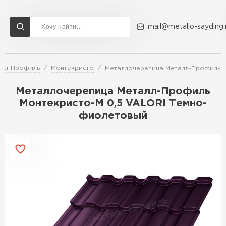
mail@metallo-sayding.
алл-Профиль
Монтекристо
Металлочерепица Металл-Профиль М
Доставка и оплата
Акции
О компании
Контакты
Металлочерепица Металл-Профиль
Перейти в каталог
Монтекристо-M 0,5 VALORI Темно-
фиолетовый
ВСЕ ПРОИЗВОДИТЕЛИ