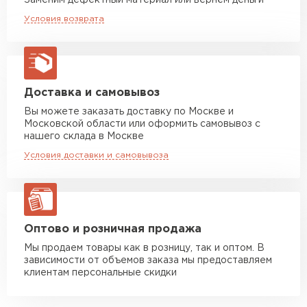
Заменим дефектный материал или вернём деньги
черепицы.
Машина до 20 тн до 80 м3
от 10 500 руб
Условия возврата
макс. длина груза 13,5 м
Манипулятор до 5 тн
от 7 000 руб
макс. длина груза 6 м
Манипулятор до 10 тн
от 13 000 руб
Доставка и самовывоз
макс. длина груза 8 м
Вы можете заказать доставку по Москве и
Московской области или оформить самовывоз с
Манипулятор до 20 тн
от 16 000 руб
нашего склада в Москве
макс. длина груза 13,5 м
Условия доставки и самовывоза
ЗАКАЗАТЬ С ДОСТАВКОЙ
Оптово и розничная продажа
Мы продаем товары как в розницу, так и оптом. В
зависимости от объемов заказа мы предоставляем
клиентам персональные скидки