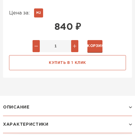
Цена за:
М2
840
₽
В КОРЗИНУ
КУПИТЬ В 1 КЛИК
ОПИСАНИЕ
ХАРАКТЕРИСТИКИ
Профиль МОНТЕКРИСТО: