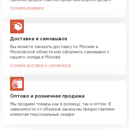
Заменим дефектный материал или вернём деньги
Машина до 20 тн до 80 м3
от 10 500 руб
Условия возврата
макс. длина груза 13,5 м
Манипулятор до 5 тн
от 7 000 руб
макс. длина груза 6 м
Манипулятор до 10 тн
от 13 000 руб
Доставка и самовывоз
макс. длина груза 8 м
Вы можете заказать доставку по Москве и
Московской области или оформить самовывоз с
Манипулятор до 20 тн
от 16 000 руб
нашего склада в Москве
макс. длина груза 13,5 м
Условия доставки и самовывоза
ЗАКАЗАТЬ С ДОСТАВКОЙ
Оптово и розничная продажа
Мы продаем товары как в розницу, так и оптом. В
зависимости от объемов заказа мы предоставляем
клиентам персональные скидки