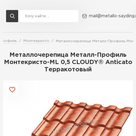
mail@metallo-sayding.
-Профиль
Монтекристо
Металлочерепица Металл-Профиль Монт
Доставка и оплата
Акции
О компании
Контакты
Металлочерепица Металл-Профиль
Перейти в каталог
Монтекристо-ML 0,5 CLOUDY® Anticato
Терракотовый
ВСЕ ПРОИЗВОДИТЕЛИ