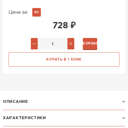
Цена за:
М2
728
₽
В КОРЗИНУ
КУПИТЬ В 1 КЛИК
ОПИСАНИЕ
ХАРАКТЕРИСТИКИ
Профиль МОНТЕКРИСТО: