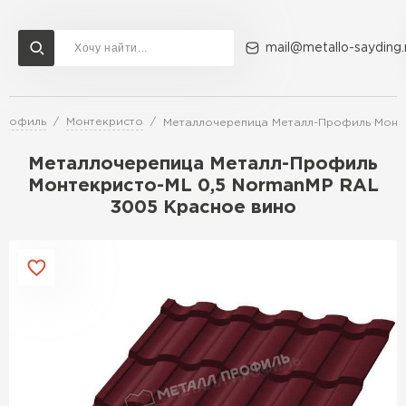
mail@metallo-sayding.
Профиль
Монтекристо
Металлочерепица Металл-Профиль Монте
Доставка и оплата
Акции
О компании
Контакты
Металлочерепица Металл-Профиль
Перейти в каталог
Монтекристо-ML 0,5 NormanMP RAL
3005 Красное вино
ВСЕ ПРОИЗВОДИТЕЛИ