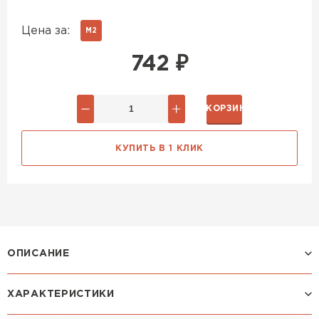
Цена за:
М2
742
₽
В КОРЗИНУ
КУПИТЬ В 1 КЛИК
ОПИСАНИЕ
ХАРАКТЕРИСТИКИ
Профиль МОНТЕКРИСТО: