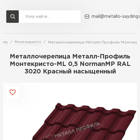
mail@metallo-sayding.
филь
Монтекристо
Металлочерепица Металл-Профиль Монтекри
Доставка и оплата
Акции
О компании
Контакты
Металлочерепица Металл-Профиль
Перейти в каталог
Монтекристо-ML 0,5 NormanMP RAL
3020 Красный насыщенный
ВСЕ ПРОИЗВОДИТЕЛИ