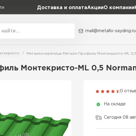
Доставка и оплата
Акции
О компании
ти
mail@metallo-sayding.ru
Акции
О комп
нтекристо
Металлочерепица Металл-Профиль Монтекристо-ML 0,
Коллекция
Доборн
Classic Grand Line
филь Монтекристо-ML 0,5 Norma
Kredo Grand Line
ВСЕ ПРОИЗВОДИТЕЛИ
Kvinta plus Grand Line
0 отзы
Grand Line Kvinta Un
На складе
Modern Grand Line
Kamea Grand Line
Сегодня 08 ав
Монтеррей Grand Line