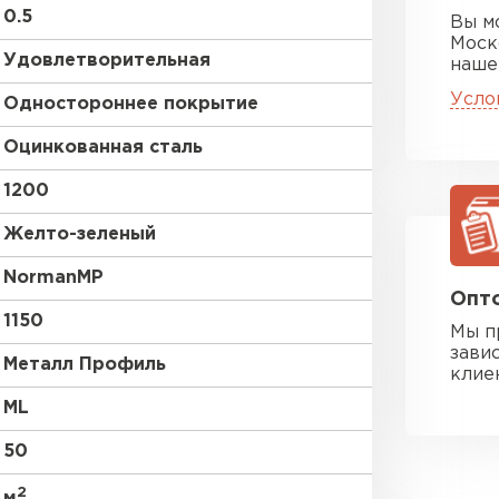
0.5
Вы м
Моск
Удовлетворительная
наше
Усло
Одностороннее покрытие
Оцинкованная сталь
1200
Желто-зеленый
NormanMP
Опто
1150
Мы п
зави
Металл Профиль
клие
ML
50
2
м