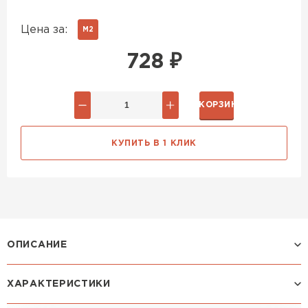
Цена за:
М2
728
₽
В КОРЗИНУ
КУПИТЬ В 1 КЛИК
ОПИСАНИЕ
ХАРАКТЕРИСТИКИ
Профиль МОНТЕКРИСТО: