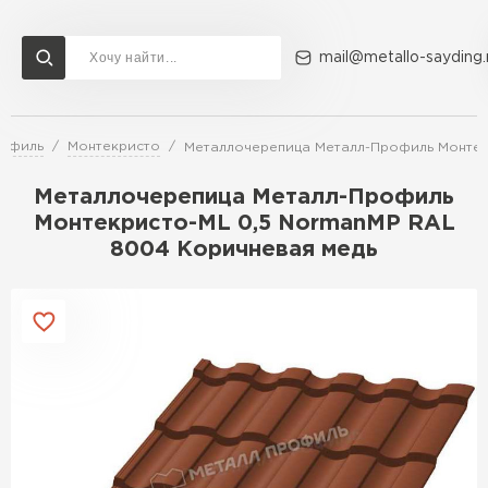
mail@metallo-sayding.
рофиль
Монтекристо
Металлочерепица Металл-Профиль Монтек
Доставка и оплата
Акции
О компании
Контакты
Металлочерепица Металл-Профиль
Перейти в каталог
Монтекристо-ML 0,5 NormanMP RAL
8004 Коричневая медь
ВСЕ ПРОИЗВОДИТЕЛИ