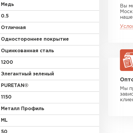
Медь
Вы м
Моск
0.5
наше
Усло
Отличная
Одностороннее покрытие
Оцинкованная сталь
1200
Элегантный зеленый
Опто
PURETAN®
Мы п
зави
1150
клие
Металл Профиль
ML
50