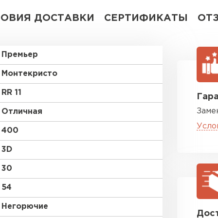
ЛОВИЯ ДОСТАВКИ
СЕРТИФИКАТЫ
ОТ
Премьер
Монтекристо
RR 11
Гара
Заме
Отличная
Усло
400
3D
30
54
Негорючие
Дост