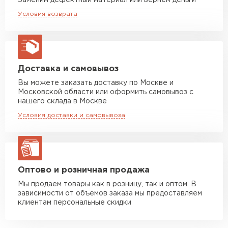
Заменим дефектный материал или вернём деньги
Машина до 20 тн до 80 м3
от 10 500 руб
Условия возврата
макс. длина груза 13,5 м
Манипулятор до 5 тн
от 7 000 руб
макс. длина груза 6 м
Манипулятор до 10 тн
от 13 000 руб
Доставка и самовывоз
макс. длина груза 8 м
Вы можете заказать доставку по Москве и
Московской области или оформить самовывоз с
Манипулятор до 20 тн
от 16 000 руб
нашего склада в Москве
макс. длина груза 13,5 м
Условия доставки и самовывоза
ЗАКАЗАТЬ С ДОСТАВКОЙ
Оптово и розничная продажа
Мы продаем товары как в розницу, так и оптом. В
зависимости от объемов заказа мы предоставляем
клиентам персональные скидки