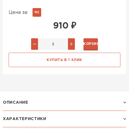
Цена за:
М2
910
₽
В КОРЗИНУ
КУПИТЬ В 1 КЛИК
ОПИСАНИЕ
ХАРАКТЕРИСТИКИ
Профиль МОНТЕКРИСТО: