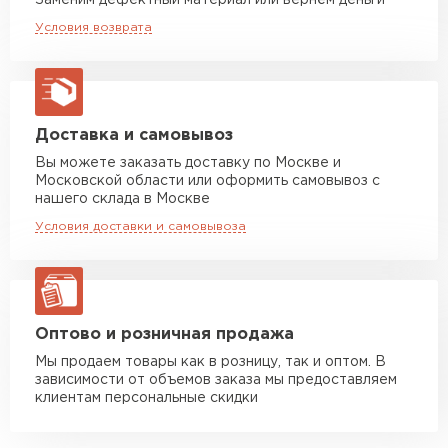
Заменим дефектный материал или вернём деньги
Машина до 20 тн до 80 м3
от 10 500 руб
Условия возврата
макс. длина груза 13,5 м
Манипулятор до 5 тн
от 7 000 руб
макс. длина груза 6 м
Манипулятор до 10 тн
от 13 000 руб
Доставка и самовывоз
макс. длина груза 8 м
Вы можете заказать доставку по Москве и
Московской области или оформить самовывоз с
Манипулятор до 20 тн
от 16 000 руб
нашего склада в Москве
макс. длина груза 13,5 м
Условия доставки и самовывоза
ЗАКАЗАТЬ С ДОСТАВКОЙ
Оптово и розничная продажа
Мы продаем товары как в розницу, так и оптом. В
зависимости от объемов заказа мы предоставляем
клиентам персональные скидки