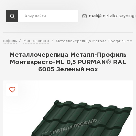
mail@metallo-sayding.
-Профиль
Монтекристо
Металлочерепица Металл-Профиль Монт
Доставка и оплата
Акции
О компании
Контакты
Металлочерепица Металл-Профиль
Перейти в каталог
Монтекристо-ML 0,5 PURMAN® RAL
6005 Зеленый мох
ВСЕ ПРОИЗВОДИТЕЛИ