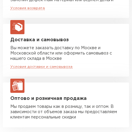
Заменим дефектный материал или вернём деньги
Машина до 20 тн до 80 м3
от 10 500 руб
Условия возврата
макс. длина груза 13,5 м
Манипулятор до 5 тн
от 7 000 руб
макс. длина груза 6 м
Манипулятор до 10 тн
от 13 000 руб
Доставка и самовывоз
макс. длина груза 8 м
Вы можете заказать доставку по Москве и
Московской области или оформить самовывоз с
Манипулятор до 20 тн
от 16 000 руб
нашего склада в Москве
макс. длина груза 13,5 м
Условия доставки и самовывоза
ЗАКАЗАТЬ С ДОСТАВКОЙ
Оптово и розничная продажа
Мы продаем товары как в розницу, так и оптом. В
зависимости от объемов заказа мы предоставляем
клиентам персональные скидки