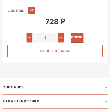
Цена за:
М2
728
₽
В КОРЗИНУ
КУПИТЬ В 1 КЛИК
ОПИСАНИЕ
ХАРАКТЕРИСТИКИ
Профиль МОНТЕКРИСТО: