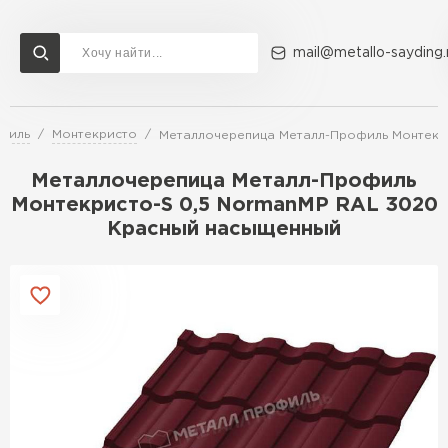
mail@metallo-sayding.
филь
Монтекристо
Металлочерепица Металл-Профиль Монтекр
Доставка и оплата
Акции
О компании
Контакты
Металлочерепица Металл-Профиль
Перейти в каталог
Монтекристо-S 0,5 NormanMP RAL 3020
Красный насыщенный
ВСЕ ПРОИЗВОДИТЕЛИ