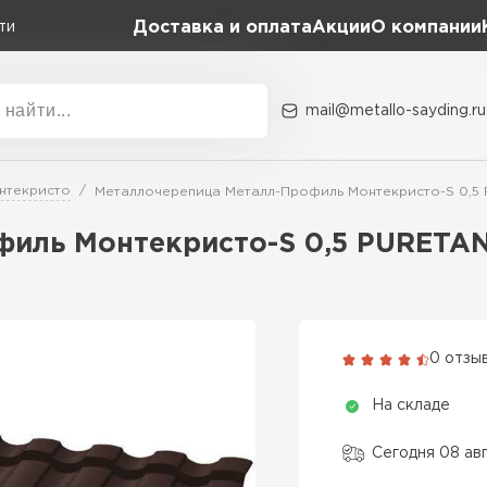
Доставка и оплата
Акции
О компании
ти
mail@metallo-sayding.ru
Акции
О комп
нтекристо
Металлочерепица Металл-Профиль Монтекристо-S 0,5
Коллекция
Доборн
Classic Grand Line
филь Монтекристо-S 0,5 PURETA
Kredo Grand Line
ВСЕ ПРОИЗВОДИТЕЛИ
Kvinta plus Grand Line
Grand Line Kvinta Un
0 отзы
Modern Grand Line
На складе
Kamea Grand Line
Монтеррей Grand Line
Сегодня 08 ав