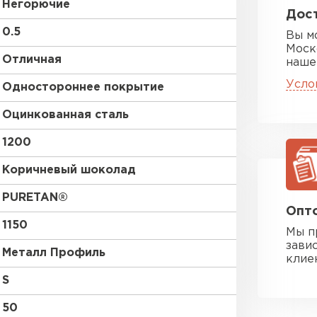
Негорючие
Дост
0.5
Вы м
Моск
Отличная
наше
Усло
Одностороннее покрытие
Оцинкованная сталь
1200
Коричневый шоколад
PURETAN®
Опто
1150
Мы п
зави
Металл Профиль
клие
S
50