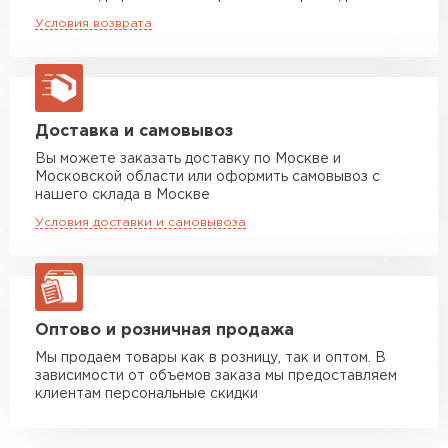
Машина до 20 тн до 80 м3
от 10 500 руб
Вы можете выбрать оттенок стальной
Условия возврата
макс. длина груза 13,5 м
черепицы, который будет оптимальным для
Манипулятор до 5 тн
от 7 000 руб
вашей крыши.
макс. длина груза 6 м
Манипулятор до 10 тн
от 13 000 руб
Доставка и самовывоз
макс. длина груза 8 м
Вы можете заказать доставку по Москве и
Московской области или оформить самовывоз с
Манипулятор до 20 тн
от 16 000 руб
нашего склада в Москве
макс. длина груза 13,5 м
Условия доставки и самовывоза
ЗАКАЗАТЬ С ДОСТАВКОЙ
Оптово и розничная продажа
Мы продаем товары как в розницу, так и оптом. В
зависимости от объемов заказа мы предоставляем
клиентам персональные скидки