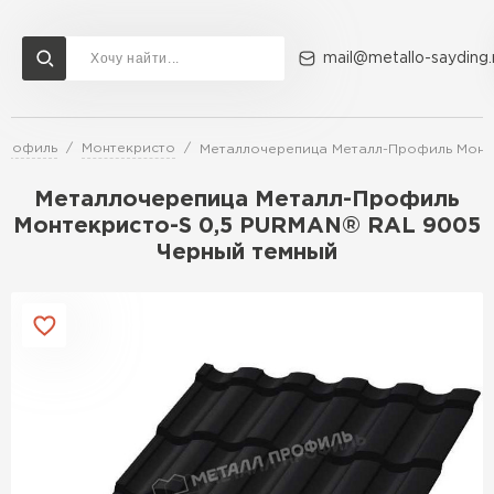
mail@metallo-sayding.
Профиль
Монтекристо
Металлочерепица Металл-Профиль Монт
Доставка и оплата
Акции
О компании
Контакты
Металлочерепица Металл-Профиль
Перейти в каталог
Монтекристо-S 0,5 PURMAN® RAL 9005
Черный темный
ВСЕ ПРОИЗВОДИТЕЛИ