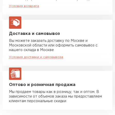
Машина до 20 тн до 80 м3
от 10 500 руб
Вы можете выбрать оттенок стальной
Условия возврата
макс. длина груза 13,5 м
черепицы, который будет оптимальным для
Манипулятор до 5 тн
от 7 000 руб
вашей крыши.
макс. длина груза 6 м
Манипулятор до 10 тн
от 13 000 руб
Доставка и самовывоз
макс. длина груза 8 м
Вы можете заказать доставку по Москве и
Московской области или оформить самовывоз с
Манипулятор до 20 тн
от 16 000 руб
нашего склада в Москве
макс. длина груза 13,5 м
Условия доставки и самовывоза
ЗАКАЗАТЬ С ДОСТАВКОЙ
Оптово и розничная продажа
Мы продаем товары как в розницу, так и оптом. В
зависимости от объемов заказа мы предоставляем
клиентам персональные скидки