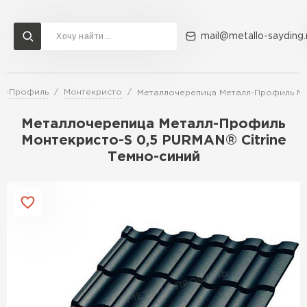
mail@metallo-sayding.
лл-Профиль
Монтекристо
Металлочерепица Металл-Профиль Мон
Доставка и оплата
Акции
О компании
Контакты
Металлочерепица Металл-Профиль
Перейти в каталог
Монтекристо-S 0,5 PURMAN® Citrine
Темно-синий
ВСЕ ПРОИЗВОДИТЕЛИ