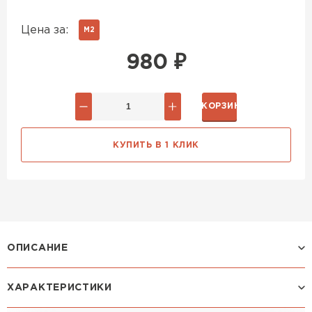
Цена за:
М2
980
₽
В КОРЗИНУ
КУПИТЬ В 1 КЛИК
ОПИСАНИЕ
ХАРАКТЕРИСТИКИ
Профиль МОНТЕКРИСТО: