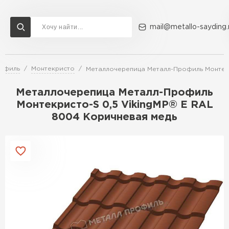
mail@metallo-sayding.
рофиль
Монтекристо
Металлочерепица Металл-Профиль Монтекр
Доставка и оплата
Акции
О компании
Контакты
Металлочерепица Металл-Профиль
Перейти в каталог
Монтекристо-S 0,5 VikingMP® E RAL
8004 Коричневая медь
ВСЕ ПРОИЗВОДИТЕЛИ