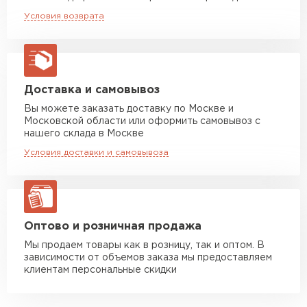
Доступна и не требует сложного ухода.
Машина до 20 тн до 80 м3
от 10 500 руб
Условия возврата
Долговечность: реальный срок службы до 50
макс. длина груза 13,5 м
лет*.
Манипулятор до 5 тн
от 7 000 руб
макс. длина груза 6 м
Манипулятор до 10 тн
от 13 000 руб
Доставка и самовывоз
макс. длина груза 8 м
Вы можете заказать доставку по Москве и
Московской области или оформить самовывоз с
Манипулятор до 20 тн
от 16 000 руб
нашего склада в Москве
макс. длина груза 13,5 м
Условия доставки и самовывоза
ЗАКАЗАТЬ С ДОСТАВКОЙ
Оптово и розничная продажа
Мы продаем товары как в розницу, так и оптом. В
зависимости от объемов заказа мы предоставляем
клиентам персональные скидки