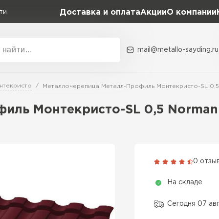
Доставка и оплата
Акции
О компании
ти
mail@metallo-sayding.ru
Акции
О комп
нтекристо
Металлочерепица Металл-Профиль Монтекристо-SL 0,
Коллекция
Доборн
Classic Grand Line
филь Монтекристо-SL 0,5 Norma
Kredo Grand Line
ВСЕ ПРОИЗВОДИТЕЛИ
Kvinta plus Grand Line
Grand Line Kvinta Un
0 отзы
Modern Grand Line
На складе
Kamea Grand Line
Монтеррей Grand Line
Сегодня 07 ав