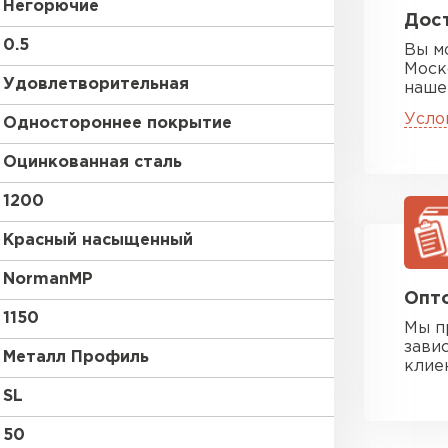
Негорючие
Дост
0.5
Вы м
Моск
Удовлетворительная
наше
Усло
Одностороннее покрытие
Оцинкованная сталь
1200
Красный насыщенный
NormanMP
Опто
1150
Мы п
зави
Металл Профиль
клие
SL
50