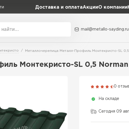
Доставка и оплата
Акции
О компании
ти
mail@metallo-sayding.ru
Акции
О комп
нтекристо
Металлочерепица Металл-Профиль Монтекристо-SL 0,
Коллекция
Доборн
Classic Grand Line
иль Монтекристо-SL 0,5 Norman
Kredo Grand Line
ВСЕ ПРОИЗВОДИТЕЛИ
Kvinta plus Grand Line
0 отзы
Grand Line Kvinta Un
На складе
Modern Grand Line
Kamea Grand Line
Сегодня 09 ав
Монтеррей Grand Line