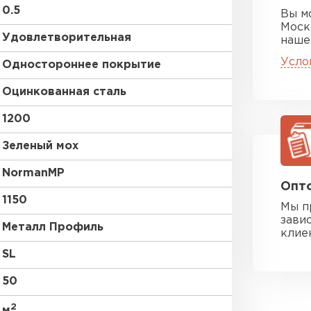
0.5
Вы м
Моск
Удовлетворительная
наше
Усло
Одностороннее покрытие
Оцинкованная сталь
1200
Зеленый мох
NormanMP
Опто
1150
Мы п
зави
Металл Профиль
клие
SL
50
2
м