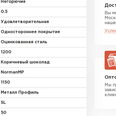
Негорючие
Дост
0.5
Вы м
Моск
Удовлетворительная
наше
Усло
Одностороннее покрытие
Оцинкованная сталь
1200
Коричневый шоколад
NormanMP
Опто
1150
Мы п
зави
Металл Профиль
клие
SL
50