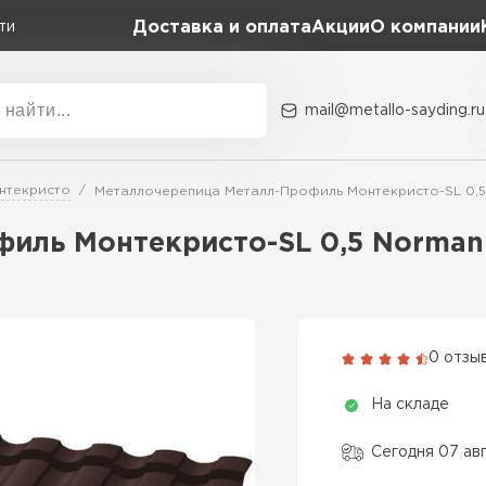
Доставка и оплата
Акции
О компании
ти
mail@metallo-sayding.ru
Акции
О комп
нтекристо
Металлочерепица Металл-Профиль Монтекристо-SL 0,
Коллекция
Доборн
Classic Grand Line
иль Монтекристо-SL 0,5 Norman
Kredo Grand Line
ВСЕ ПРОИЗВОДИТЕЛИ
Kvinta plus Grand Line
Grand Line Kvinta Un
0 отзы
Modern Grand Line
На складе
Kamea Grand Line
Монтеррей Grand Line
Сегодня 07 ав