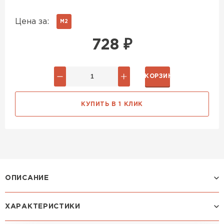
Цена за:
М2
728
₽
В КОРЗИНУ
КУПИТЬ В 1 КЛИК
ОПИСАНИЕ
ХАРАКТЕРИСТИКИ
Профиль МОНТЕКРИСТО: