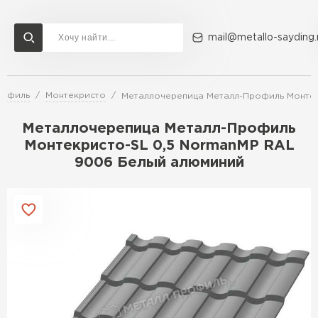
mail@metallo-sayding.
рофиль
Монтекристо
Металлочерепица Металл-Профиль Монтек
Доставка и оплата
Акции
О компании
Контакты
Металлочерепица Металл-Профиль
Перейти в каталог
Монтекристо-SL 0,5 NormanMP RAL
9006 Белый алюминий
ВСЕ ПРОИЗВОДИТЕЛИ