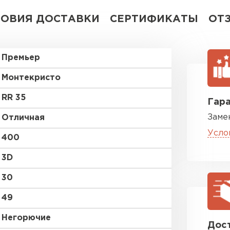
ЛОВИЯ ДОСТАВКИ
СЕРТИФИКАТЫ
ОТ
Премьер
Монтекристо
RR 35
Гара
Заме
Отличная
Усло
400
3D
30
49
Негорючие
Дост