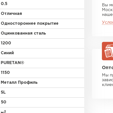
0.5
Вы м
Моск
Отличная
наше
Усло
Одностороннее покрытие
Оцинкованная сталь
1200
Синий
PURETAN®
Опто
1150
Мы п
зави
Металл Профиль
клие
SL
50
2
м