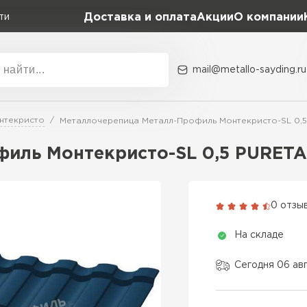
Доставка и оплата
Акции
О компании
ти
mail@metallo-sayding.ru
Акции
О комп
нтекристо
Металлочерепица Металл-Профиль Монтекристо-SL 0,
Коллекция
Доборн
Classic Grand Line
иль Монтекристо-SL 0,5 PURETA
Kredo Grand Line
ВСЕ ПРОИЗВОДИТЕЛИ
Kvinta plus Grand Line
0 отзы
Grand Line Kvinta Un
На складе
Modern Grand Line
Kamea Grand Line
Сегодня 06 ав
Монтеррей Grand Line