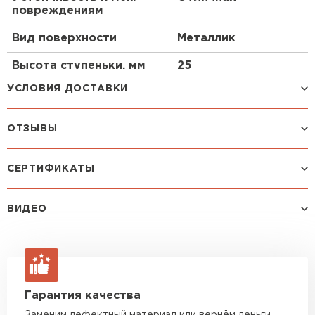
Данный кровельный материал
повреждениям
пожаробезопасен.
Вид поверхности
Металлик
Вы найдёте подходящий оттенок для вашей
крыши.
Высота ступеньки, мм
25
Приемлемая стоимость и впечатляющее
УСЛОВИЯ ДОСТАВКИ
качество — ещё одно преимущество данного
материала.
ОТЗЫВЫ
Вас порадует долгий срок службы стальной
Способ доставки
Стоимость доставки
черепицы.
Машина до 1,5 тн до 18 м3
от 2 200 руб
Благодаря декоративно-защитному покрытию
Еще нет отзывов
СЕРТИФИКАТЫ
макс. длина груза 4 м
PURMAN® металлочерепица МП
ОСТАВИТЬ ОТЗЫВ
Монтекристо-SL (PURMAN-20-3005-0.5)
Машина до 2,5 тн до 32 м3
от 3 000 руб
ВИДЕО
макс. длина груза 6 м
отличается впечатляющими декоративными
свойствами.
Машина до 5 тн до 35 м3
от 4 000 руб
Крыша защищена от механических
макс. длина груза 6 м
повреждений, так как в основе
Машина до 10 тн до 37 м3
от 6 000 руб
металлочерепицы сталь 0.5 мм (включая
Гарантия качества
макс. длина груза 8 м
металл, цинковое и защитно-декоративное