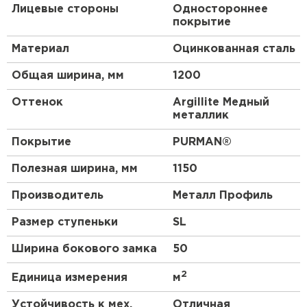
Лицевые стороны
Одностороннее
защищает металл от появления ржавчины. Это
покрытие
позволяет применять покрытие даже в
экстремальных климатических условиях. Особая
Материал
Оцинкованная сталь
формула PURMAN
®
делает его стойким к
ударным нагрузкам. Также в состав покрытия
Общая ширина, мм
1200
включены оксиды алюминия и циркония. Они
создают буферную оболочку, которая
Оттенок
Argillite Медный
предотвращает выцветание пигмента под
металлик
действием ультрафиолета. Кровля с покрытием
PURMAN
®
не потеряет свой первоначальный
Покрытие
PURMAN®
облик даже при температуре 120 °С. Богатая
цветовая гамма, включающая четыре оттенка
Полезная ширина, мм
1150
«металлик», позволит создать по-настоящему
авторский дизайн. Мы уверены в качестве своей
Производитель
Металл Профиль
продукции и готовы предоставить письменную
гарантию на PURMAN
®
до 40 лет*.
Размер ступеньки
SL
Преимущества:
Ширина бокового замка
50
2
Единица измерения
м
Профиль МОНТЕКРИСТО подчеркнёт красоту
крыши.
Устойчивость к мех.
Отличная