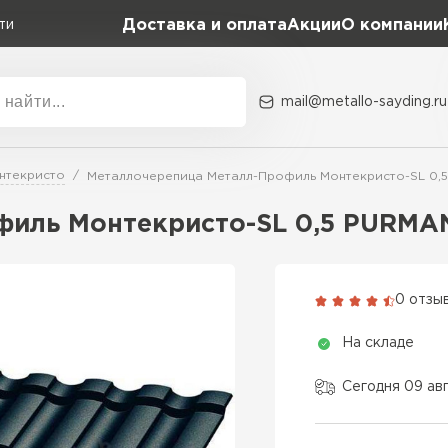
Доставка и оплата
Акции
О компании
ти
mail@metallo-sayding.ru
Акции
О комп
нтекристо
Металлочерепица Металл-Профиль Монтекристо-SL 0,5
Коллекция
Доборн
Classic Grand Line
иль Монтекристо-SL 0,5 PURMAN
Kredo Grand Line
ВСЕ ПРОИЗВОДИТЕЛИ
Kvinta plus Grand Line
0 отзы
Grand Line Kvinta Un
На складе
Modern Grand Line
Kamea Grand Line
Сегодня 09 ав
Монтеррей Grand Line