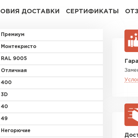
ЛОВИЯ ДОСТАВКИ
СЕРТИФИКАТЫ
ОТ
Премиум
Монтекристо
RAL 9005
Гара
Заме
Отличная
Усло
400
3D
40
49
Негорючие
Дост