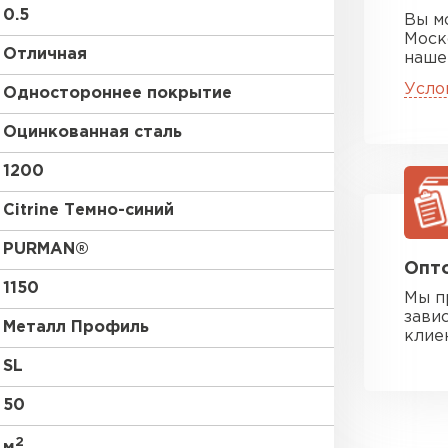
0.5
Вы м
Моск
Отличная
наше
Усло
Одностороннее покрытие
Оцинкованная сталь
1200
Citrine Темно-синий
PURMAN®
Опто
1150
Мы п
зави
Металл Профиль
клие
SL
50
2
м