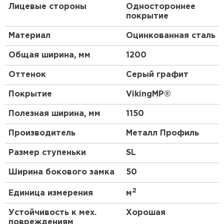
Лицевые стороны
Одностороннее
Основу покрытия составляет особый полимер,
покрытие
который придаёт декоративному материалу
необычную фактуру и благородную матовость.
Материал
Оцинкованная сталь
Помимо эстетической функции,
VikingMP
®
обладает хорошей пластичностью и
Общая ширина, мм
1200
стойкостью к агрессивной среде. Покрытие
имеет довольно обширную область
Оттенок
Серый графит
использования: металлочерепица, штакетник,
софит, сайдинг, профлист. Большой
Покрытие
VikingMP®
популярностью оно пользуется при
строительстве коттеджей и частных домов.
Полезная ширина, мм
1150
Кровля с покрытием VikingMP
®
придаст вашему
дому оригинальный вид при минимальных
Производитель
Металл Профиль
затратах. Гарантия на покрытие
VikingMP
®
составляет до 10 лет*.
Размер ступеньки
SL
Преимущества:
Ширина бокового замка
50
2
Единица измерения
м
Класс пожаробезопасности — НГ (не горит).
Стойкость к коррозии, агрессивной среде,
Устойчивость к мех.
Хорошая
ультрафиолету.
повреждениям