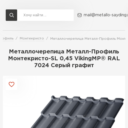
mail@metallo-sayding.
Профиль
Монтекристо
Металлочерепица Металл-Профиль Монтек
Доставка и оплата
Акции
О компании
Контакты
Металлочерепица Металл-Профиль
Перейти в каталог
Монтекристо-SL 0,45 VikingMP® RAL
7024 Серый графит
ВСЕ ПРОИЗВОДИТЕЛИ