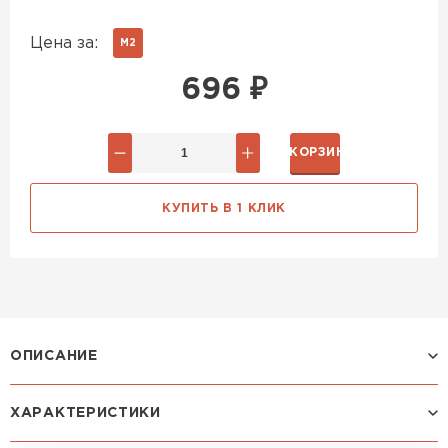
Цена за:
М2
696
₽
В КОРЗИНУ
КУПИТЬ В 1 КЛИК
ОПИСАНИЕ
ХАРАКТЕРИСТИКИ
Профиль МОНТЕКРИСТО: