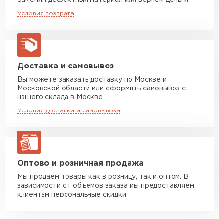
Заменим дефектный материал или вернём деньги
Машина до 20 тн до 80 м3
от 10 500 руб
Условия возврата
макс. длина груза 13,5 м
Манипулятор до 5 тн
от 7 000 руб
макс. длина груза 6 м
Манипулятор до 10 тн
от 13 000 руб
Доставка и самовывоз
макс. длина груза 8 м
Вы можете заказать доставку по Москве и
Московской области или оформить самовывоз с
Манипулятор до 20 тн
от 16 000 руб
нашего склада в Москве
макс. длина груза 13,5 м
Условия доставки и самовывоза
ЗАКАЗАТЬ С ДОСТАВКОЙ
Оптово и розничная продажа
Мы продаем товары как в розницу, так и оптом. В
зависимости от объемов заказа мы предоставляем
клиентам персональные скидки