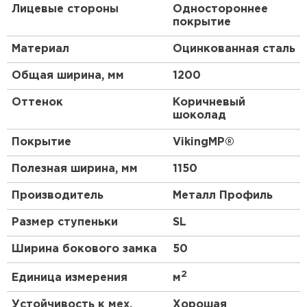
Лицевые стороны
Одностороннее
Основу покрытия составляет особый полимер,
покрытие
который придаёт декоративному материалу
необычную фактуру и благородную матовость.
Материал
Оцинкованная сталь
Помимо эстетической функции,
VikingMP
®
обладает хорошей пластичностью и
Общая ширина, мм
1200
стойкостью к агрессивной среде. Покрытие
имеет довольно обширную область
Оттенок
Коричневый
использования: металлочерепица, штакетник,
шоколад
софит, сайдинг, профлист. Большой
популярностью оно пользуется при
Покрытие
VikingMP®
строительстве коттеджей и частных домов.
Кровля с покрытием VikingMP
®
придаст вашему
Полезная ширина, мм
1150
дому оригинальный вид при минимальных
затратах. Гарантия на покрытие
Производитель
Металл Профиль
VikingMP
®
составляет до 10 лет*.
Размер ступеньки
SL
Преимущества:
Ширина бокового замка
50
Класс пожаробезопасности — НГ (не горит).
2
Единица измерения
м
Стойкость к коррозии, агрессивной среде,
ультрафиолету.
Устойчивость к мех.
Хорошая