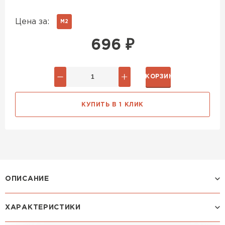
Цена за:
М2
696
₽
В КОРЗИНУ
КУПИТЬ В 1 КЛИК
ОПИСАНИЕ
ХАРАКТЕРИСТИКИ
Профиль МОНТЕКРИСТО: