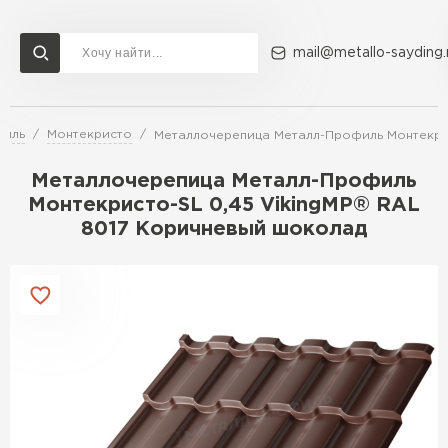
mail@metallo-sayding.
филь
Монтекристо
Металлочерепица Металл-Профиль Монтекрис
Доставка и оплата
Акции
О компании
Контакты
Металлочерепица Металл-Профиль
Перейти в каталог
Монтекристо-SL 0,45 VikingMP® RAL
8017 Коричневый шоколад
ВСЕ ПРОИЗВОДИТЕЛИ