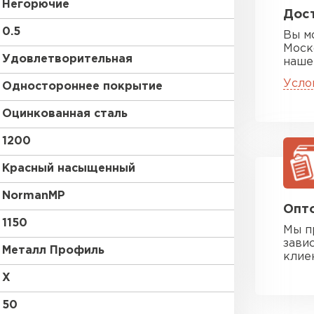
Негорючие
Дост
0.5
Вы м
Моск
Удовлетворительная
наше
Усло
Одностороннее покрытие
Оцинкованная сталь
1200
Красный насыщенный
NormanMP
Опто
1150
Мы п
зави
Металл Профиль
клие
X
50