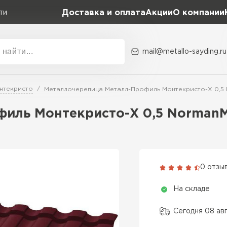
Доставка и оплата
Акции
О компании
ти
mail@metallo-sayding.ru
Акции
О комп
нтекристо
Металлочерепица Металл-Профиль Монтекристо-X 0,5
Коллекция
Доборн
Classic Grand Line
филь Монтекристо-X 0,5 Norman
Kredo Grand Line
ВСЕ ПРОИЗВОДИТЕЛИ
Kvinta plus Grand Line
Grand Line Kvinta Un
0 отзы
Modern Grand Line
На складе
Kamea Grand Line
Монтеррей Grand Line
Сегодня 08 ав