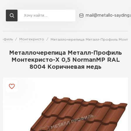
mail@metallo-sayding.
рофиль
Монтекристо
Металлочерепица Металл-Профиль Монтек
Доставка и оплата
Акции
О компании
Контакты
Металлочерепица Металл-Профиль
Перейти в каталог
Монтекристо-X 0,5 NormanMP RAL
8004 Коричневая медь
ВСЕ ПРОИЗВОДИТЕЛИ