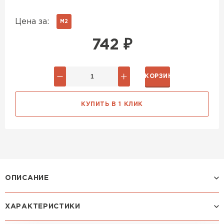
Цена за:
М2
742
₽
В КОРЗИНУ
КУПИТЬ В 1 КЛИК
ОПИСАНИЕ
ХАРАКТЕРИСТИКИ
Профиль МОНТЕКРИСТО: