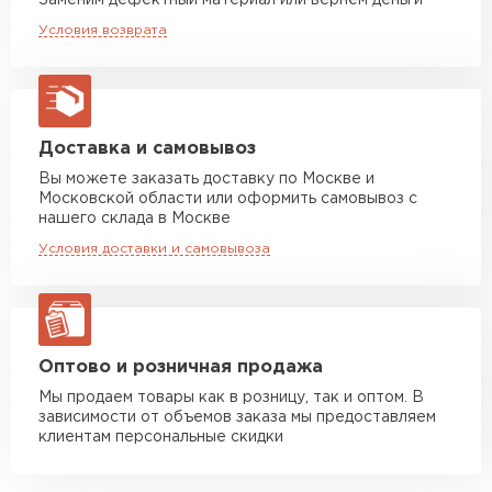
Заменим дефектный материал или вернём деньги
материала.
Машина до 20 тн до 80 м3
от 10 500 руб
Условия возврата
макс. длина груза 13,5 м
Кровля защищена от физических
воздействий, так как в основе
Манипулятор до 5 тн
от 7 000 руб
металлочерепицы сталь 0.5 мм (включая
макс. длина груза 6 м
металл, оцинковку и полимерное покрытие).
Манипулятор до 10 тн
от 13 000 руб
Доставка и самовывоз
Вас порадует долгий срок службы стальной
макс. длина груза 8 м
черепицы.
Вы можете заказать доставку по Москве и
Московской области или оформить самовывоз с
Манипулятор до 20 тн
от 16 000 руб
нашего склада в Москве
макс. длина груза 13,5 м
Условия доставки и самовывоза
ЗАКАЗАТЬ С ДОСТАВКОЙ
Оптово и розничная продажа
Мы продаем товары как в розницу, так и оптом. В
зависимости от объемов заказа мы предоставляем
клиентам персональные скидки