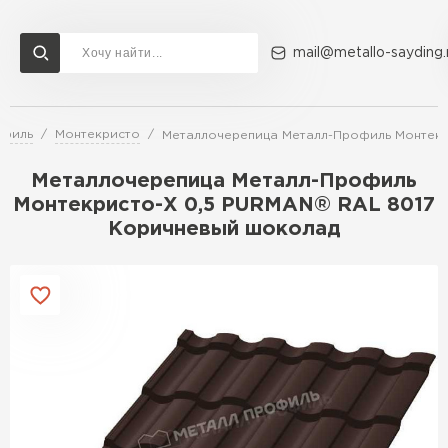
mail@metallo-sayding.
офиль
Монтекристо
Металлочерепица Металл-Профиль Монтекр
Доставка и оплата
Акции
О компании
Контакты
Металлочерепица Металл-Профиль
Перейти в каталог
Монтекристо-X 0,5 PURMAN® RAL 8017
Коричневый шоколад
ВСЕ ПРОИЗВОДИТЕЛИ